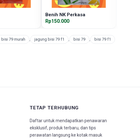
Benih NK Perkasa
Benih Bi
Rp150.000
Rp80.00
g bisi 79 murah
,
jagung bisi 79 f1
,
bisi 79
,
bisi 79 f1
TETAP TERHUBUNG
Daftar untuk mendapatkan penawaran
eksklusif, produk terbaru, dan tips
perawatan langsung ke kotak masuk