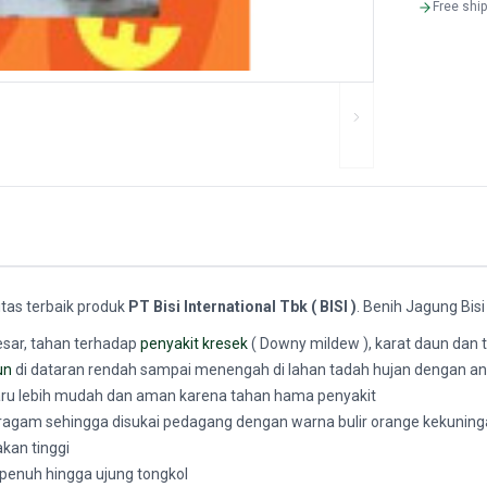
Free shi
itas terbaik produk
PT Bisi International Tbk ( BISI )
. Benih Jagung Bisi
esar, tahan terhadap
penyakit kresek
( Downy mildew ), karat daun dan 
un
di dataran rendah sampai menengah di lahan tadah hujan dengan ang
baru lebih mudah dan aman karena tahan hama penyakit
seragam sehingga disukai pedagang dengan warna bulir orange kekunin
akan tinggi
 penuh hingga ujung tongkol