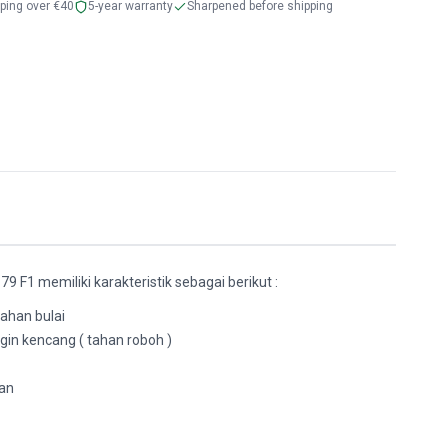
pping over €40
5-year warranty
Sharpened before shipping
 79 F1 memiliki karakteristik sebagai berikut :
tahan bulai
in kencang ( tahan roboh )
gan