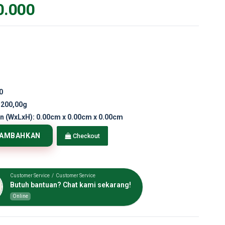
0.000
0
.200,00g
n (WxLxH):
0.00cm x 0.00cm x 0.00cm
TAMBAHKAN
Checkout
Customer Service / Customer Service
Butuh bantuan? Chat kami sekarang!
Online