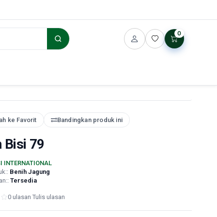
0
h ke Favorit
Bandingkan produk ini
 Bisi 79
SI INTERNATIONAL
uk::
Benih Jagung
an::
Tersedia
0 ulasan
·
Tulis ulasan