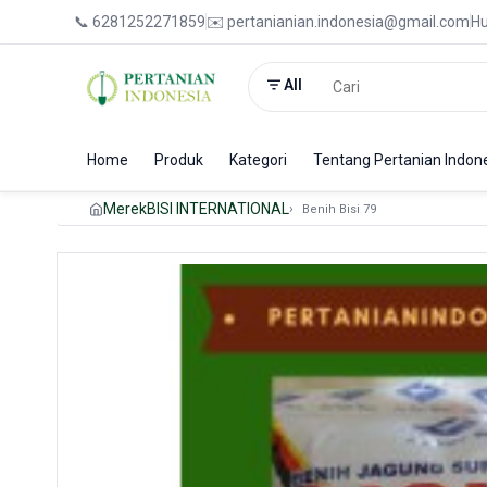
📞 6281252271859
✉️ pertanianian.indonesia@gmail.com
Hu
All
Home
Produk
Kategori
Tentang Pertanian Indon
Merek
BISI INTERNATIONAL
Benih Bisi 79