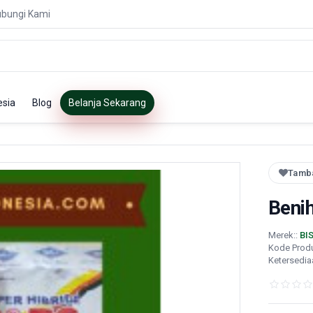
bungi Kami
esia
Blog
Belanja Sekarang
Tamba
Benih
Merek::
BI
Kode Prod
Ketersedia