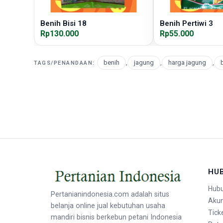
Benih Bisi 18
Benih Pertiwi 3
Rp130.000
Rp55.000
benih
,
jagung
,
harga jagung
,
b
TAGS/PENANDAAN:
HU
Hubu
Pertanianindonesia.com adalah situs
Aku
belanja online jual kebutuhan usaha
Tick
mandiri bisnis berkebun petani Indonesia