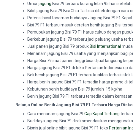
Umur
jagung
Bisi 79 terbaru kurang lebih 95 hari setela
Bibit jagung Bisi 79 Bisi Chia Tai bisa dibeli dengan cara 
Potensi hasil tanaman
budidaya Jagung Bisi 79 F1 Kapal
Bisi 79 F1 terbaru masuk deretan benih jagung Bisi terbai
Pemupukan jagung Bisi 79 F1 harus cukup dengan pupuk
Berkebun jagung Bisi 79 terbaru jadi peluang usaha terba
Jual panen jagung Bisi 79 produk
Bisi International
mudah
Menanam jagung Bisi 79 usaha yang menjanjikan bagi pe
Harga Bisi 79 saat panen tinggi bisa dijual langsung ke 
Harga jagung Bisi 79 F1 di toko Pertanian Indonesia up 
Beli benih jagung Bisi 79 F1 terbaru kualitas terbaik sto
Harga benih jagung Bisi 79 F1 tersedia harga promo di t
Kebutuhan benih budidaya
Bisi 79 jumlah 15 kg/ha
Benih
jagung Bisi 79 F1 terbaru tersedia dalam kemasan 1
Belanja Online Benih Jagung Bisi 79 F1 Terbaru Harga Disk
Cara menanam jagung Bisi 79
Cap Kapal Terbang
terbaru
Budidaya jagung Bisi 79 direkomendasikan menggunak
Bisnis jual online bibit jagung Bisi 79 F1 toko
Pertanian In