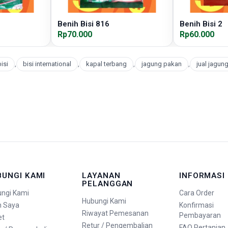
Benih Bisi 816
Benih Bisi 2
Rp70.000
Rp60.000
isi
,
bisi international
,
kapal terbang
,
jagung pakan
,
jual jagun
BUNGI KAMI
LAYANAN
INFORMASI
PELANGGAN
ngi Kami
Cara Order
Hubungi Kami
n Saya
Konfirmasi
Riwayat Pemesanan
Pembayaran
et
Retur / Pengembalian
FAQ Pertanian