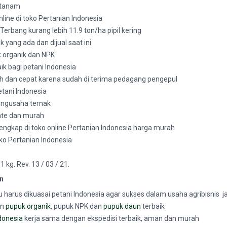
h tanam
online di toko Pertanian Indonesia
 Terbang
kurang lebih 11.9 ton/ha pipil kering
k yang ada dan dijual saat ini
 organik dan NPK
ik bagi petani Indonesia
 dan cepat karena sudah di terima pedagang pengepul
tani Indonesia
pengusaha ternak
date dan murah
k lengkap di toko online Pertanian Indonesia harga murah
oko Pertanian Indonesia
 kg. Rev. 13 / 03 / 21.
on
 harus dikuasai petani Indonesia agar sukses dalam usaha agribisnis j
an
pupuk organik
, pupuk NPK dan
pupuk daun
terbaik
donesia
kerja sama dengan ekspedisi terbaik, aman dan murah