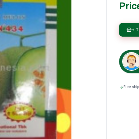
Pric
+ 
Free shi