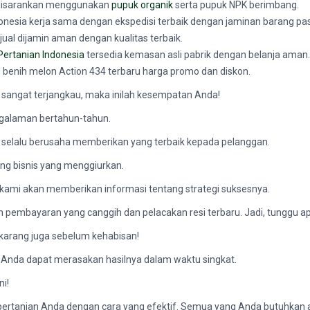
isarankan menggunakan
pupuk organik
serta pupuk NPK berimbang.
ndonesia kerja sama dengan ekspedisi terbaik dengan jaminan barang pas
ual dijamin aman dengan kualitas terbaik.
Pertanian Indonesia
tersedia kemasan asli pabrik dengan belanja aman.
ual benih melon Action 434 terbaru harga promo dan diskon.
 sangat terjangkau, maka inilah kesempatan Anda!
engalaman bertahun-tahun.
mi selalu berusaha memberikan yang terbaik kepada pelanggan.
g bisnis yang menggiurkan.
n kami akan memberikan informasi tentang strategi suksesnya.
 pembayaran yang canggih dan pelacakan resi terbaru. Jadi, tunggu ap
ekarang juga sebelum kehabisan!
 Anda dapat merasakan hasilnya dalam waktu singkat.
i!
tanian Anda dengan cara yang efektif. Semua yang Anda butuhkan ada d