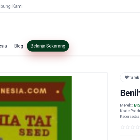
bungi Kami
esia
Blog
Belanja Sekarang
Tamba
Beni
Merek::
BI
Kode Prod
Ketersedia