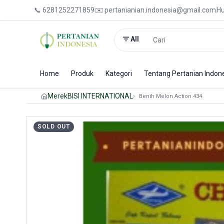
📞 6281252271859
✉️ pertanianian.indonesia@gmail.com
Hu
All
Home
Produk
Kategori
Tentang Pertanian Indon
Merek
BISI INTERNATIONAL
Benih Melon Action 434
SOLD OUT