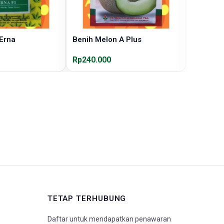
Erna
Benih Melon A Plus
Benih M
Rp240.000
Rp178.0
TETAP TERHUBUNG
Daftar untuk mendapatkan penawaran