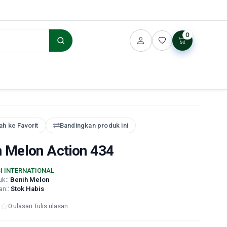
0
h ke Favorit
Bandingkan produk ini
h Melon Action 434
SI INTERNATIONAL
uk::
Benih Melon
an::
Stok Habis
0 ulasan
·
Tulis ulasan