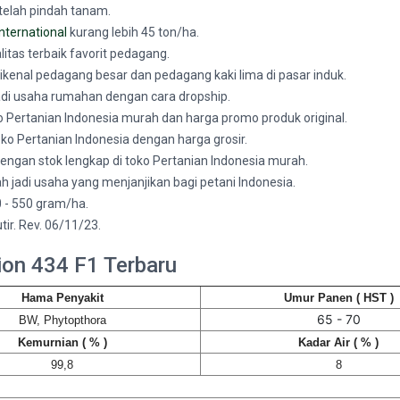
telah pindah tanam.
International
kurang lebih 45 ton/ha.
itas terbaik favorit pedagang.
kenal pedagang besar dan pedagang kaki lima di pasar induk.
jadi usaha rumahan dengan cara dropship.
oko Pertanian Indonesia murah dan harga promo produk original.
toko Pertanian Indonesia dengan harga grosir.
 dengan stok lengkap di toko Pertanian Indonesia murah.
 jadi usaha yang menjanjikan bagi petani Indonesia.
 - 550 gram/ha.
ir. Rev. 06/11/23.
ion 434 F1 Terbaru
Hama Penyakit
Umur Panen ( HST )
65 - 70
BW, Phytopthora
Kemurnian ( % )
Kadar Air ( % )
99,8
8