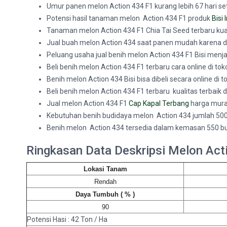
Umur panen melon Action 434 F1 kurang lebih 67 hari se
Potensi hasil tanaman melon Action 434 F1 produk
Bisi 
Tanaman melon Action 434 F1 Chia Tai Seed terbaru kual
Jual buah melon Action 434 saat panen mudah karena di
Peluang usaha jual benih melon Action 434 F1 Bisi men
Beli benih melon Action 434 F1 terbaru cara online di t
Benih melon Action 434 Bisi bisa dibeli secara online di 
Beli benih melon Action 434 F1 terbaru kualitas terbaik
Jual melon Action 434 F1
Cap Kapal Terbang
harga murah
Kebutuhan benih budidaya melon Action 434 jumlah 500
Benih melon Action 434 tersedia dalam kemasan 550 but
Ringkasan Data Deskripsi Melon Act
Lokasi Tanam
Rendah
Daya Tumbuh ( % )
90
Potensi Hasi : 42 Ton / Ha