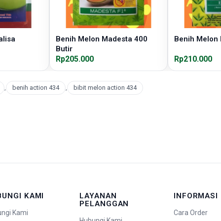
lisa
Benih Melon Madesta 400
Benih Melon 
Butir
Rp205.000
Rp210.000
,
benih action 434
,
bibit melon action 434
BUNGI KAMI
LAYANAN
INFORMASI
PELANGGAN
ngi Kami
Cara Order
Hubungi Kami