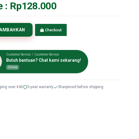
e :
Rp128.000
TAMBAHKAN
Checkout
Customer Service / Customer Service
Butuh bantuan? Chat kami sekarang!
Online
pping over €40
5-year warranty
Sharpened before shipping