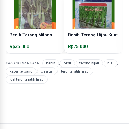
Benih Terong Milano
Benih Terong Hijau Kuat
B
Rp35.000
Rp75.000
R
benih
,
bibit
,
terong hijau
,
bisi
,
TAGS/PENANDAAN:
kapal terbang
,
chia tai
,
terong ratih hijau
,
jual terong ratih hijau