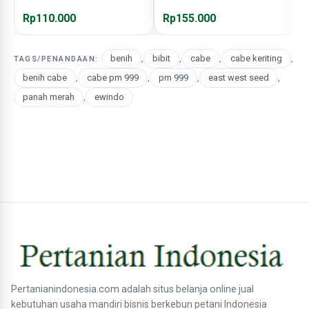
P
Rp110.000
Rp155.000
R
benih
,
bibit
,
cabe
,
cabe keriting
,
TAGS/PENANDAAN:
benih cabe
,
cabe pm 999
,
pm 999
,
east west seed
,
panah merah
,
ewindo
Pertanianindonesia.com adalah situs belanja online jual
kebutuhan usaha mandiri bisnis berkebun petani Indonesia