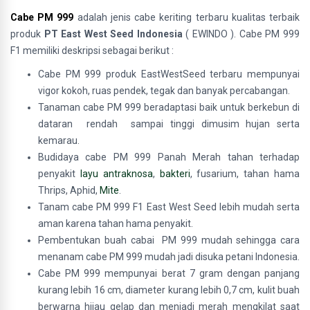
Cabe PM 999
adalah jenis cabe keriting terbaru kualitas terbaik
produk
PT East West Seed Indonesia
( EWINDO ). Cabe PM 999
F1 memiliki deskripsi sebagai berikut :
Cabe PM 999 produk EastWestSeed terbaru mempunyai
vigor kokoh, ruas pendek, tegak dan banyak percabangan.
Tanaman cabe PM 999 beradaptasi baik untuk berkebun di
dataran rendah sampai tinggi dimusim hujan serta
kemarau.
Budidaya cabe PM 999 Panah Merah tahan terhadap
penyakit
layu antraknosa
,
bakteri
, fusarium, tahan hama
Thrips, Aphid,
Mite
.
Tanam cabe PM 999 F1 East West Seed lebih mudah serta
aman karena tahan hama penyakit.
Pembentukan buah cabai PM 999 mudah sehingga cara
menanam cabe PM 999 mudah jadi disuka petani Indonesia.
Cabe PM 999 mempunyai berat 7 gram dengan panjang
kurang lebih 16 cm, diameter kurang lebih 0,7 cm, kulit buah
berwarna hijau gelap dan menjadi merah mengkilat saat