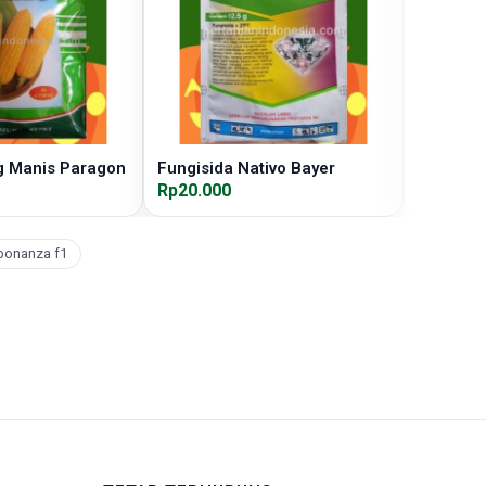
g Manis Paragon
Fungisida Nativo Bayer
Fungisid
Rp20.000
Rp20.00
bonanza f1