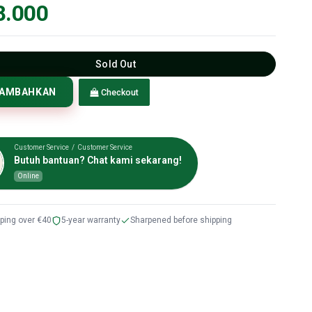
8.000
Sold Out
TAMBAHKAN
Checkout
Customer Service / Customer Service
Butuh bantuan? Chat kami sekarang!
Online
pping over €40
5-year warranty
Sharpened before shipping