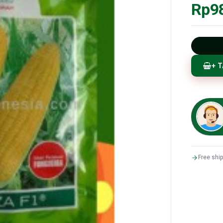
Rp9
+ 
Free shi