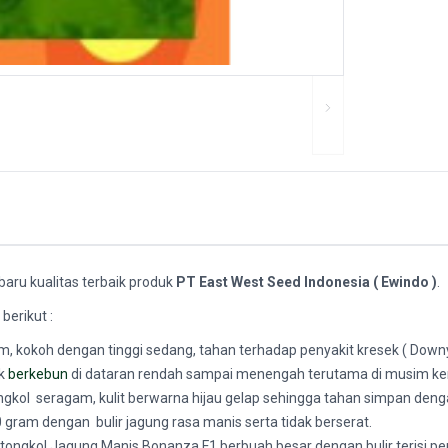
baru kualitas terbaik produk
PT East West Seed Indonesia ( Ewindo )
.
berikut :
kokoh dengan tinggi sedang, tahan terhadap penyakit kresek ( Downy 
uk
berkebun
di dataran rendah sampai menengah terutama di musim k
ol seragam, kulit berwarna hijau gelap sehingga tahan simpan dengan
 gram dengan bulir jagung rasa manis serta tidak berserat.
ngkol Jagung Manis Bonanza F1 berbuah besar dengan bulir terisi pe