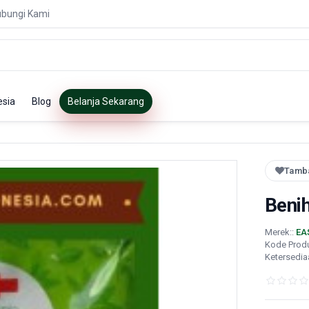
bungi Kami
esia
Blog
Belanja Sekarang
Tamba
Beni
Merek::
EA
Kode Prod
Ketersedia