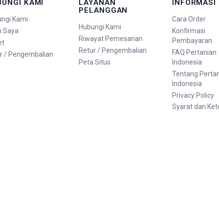
BUNGI KAMI
LAYANAN
INFORMASI
PELANGGAN
ngi Kami
Cara Order
Hubungi Kami
n Saya
Konfirmasi
Riwayat Pemesanan
Pembayaran
et
Retur / Pengembalian
FAQ Pertanian
r / Pengembalian
Peta Situs
Indonesia
Tentang Perta
Indonesia
Privacy Policy
Syarat dan Ke