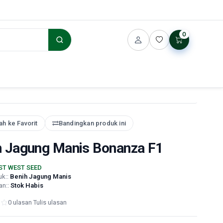
0
h ke Favorit
Bandingkan produk ini
h Jagung Manis Bonanza F1
ST WEST SEED
uk::
Benih Jagung Manis
an::
Stok Habis
0 ulasan
·
Tulis ulasan