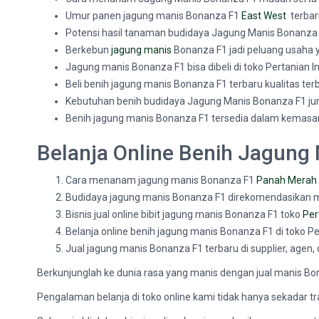
Umur panen jagung manis Bonanza F1
East West
terbar
Potensi hasil tanaman budidaya Jagung Manis Bonanza F
Berkebun
jagung manis
Bonanza F1 jadi peluang usaha y
Jagung manis Bonanza F1 bisa dibeli di toko Pertanian I
Beli benih jagung manis Bonanza F1 terbaru kualitas ter
Kebutuhan benih budidaya Jagung Manis Bonanza F1 jum
Benih jagung manis Bonanza F1 tersedia dalam kemasan 20
Belanja Online Benih Jagung
Cara menanam jagung manis Bonanza F1
Panah Merah
Budidaya jagung manis Bonanza F1 direkomendasikan
Bisnis jual online bibit jagung manis Bonanza F1 toko
Per
Belanja online benih jagung manis Bonanza F1 di toko Pe
Jual jagung manis Bonanza F1 terbaru di supplier, agen, 
Berkunjunglah ke dunia rasa yang manis dengan jual manis B
Pengalaman belanja di toko online kami tidak hanya sekadar t