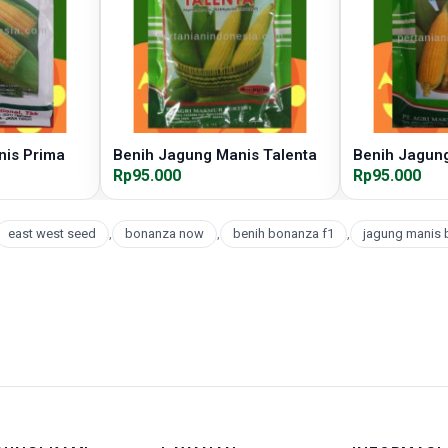
nis Prima
Benih Jagung Manis Talenta
Benih Jagun
Rp95.000
Rp95.000
east west seed
,
bonanza now
,
benih bonanza f1
,
jagung manis 