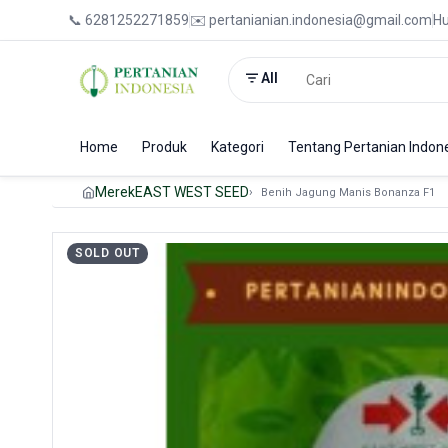
📞 6281252271859
✉️ pertanianian.indonesia@gmail.com
Hu
All
Home
Produk
Kategori
Tentang Pertanian Indon
Merek
EAST WEST SEED
Benih Jagung Manis Bonanza F1
SOLD OUT