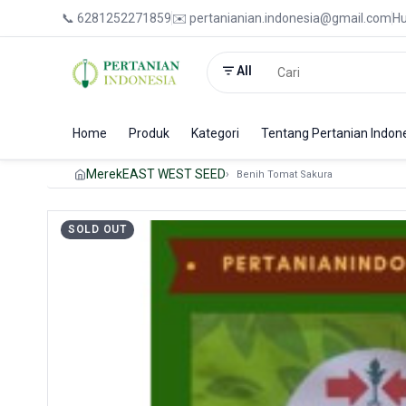
📞 6281252271859
✉️ pertanianian.indonesia@gmail.com
Hu
All
Home
Produk
Kategori
Tentang Pertanian Indon
Merek
EAST WEST SEED
Benih Tomat Sakura
SOLD OUT