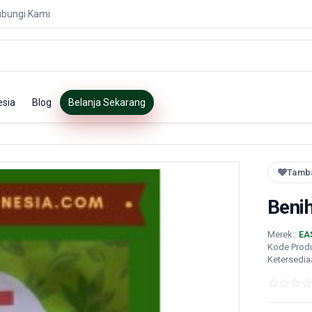
bungi Kami
esia
Blog
Belanja Sekarang
Tamba
Beni
Merek::
EA
Kode Prod
Ketersedia