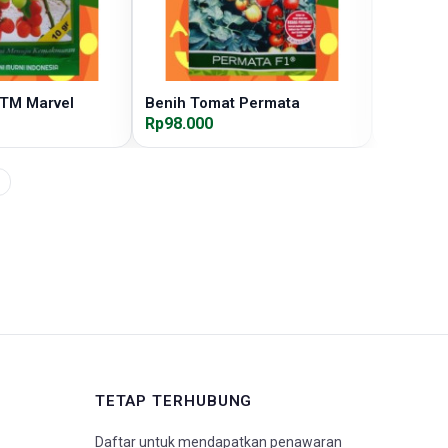
 TM Marvel
Benih Tomat Permata
Benih To
Rp98.000
Rp215.0
TETAP TERHUBUNG
Daftar untuk mendapatkan penawaran