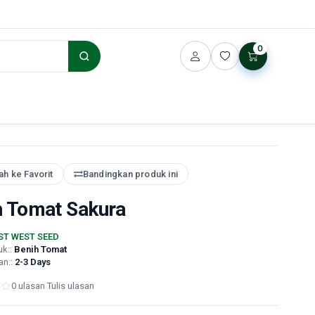
0
h ke Favorit
Bandingkan produk ini
h Tomat Sakura
ST WEST SEED
uk::
Benih Tomat
an::
2-3 Days
0 ulasan
·
Tulis ulasan