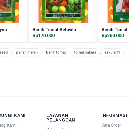
tyna
Benih Tomat Betavila
Benih Tomat
Rp170.000
Rp260.000
 seed
,
panah merah
,
benih tomat
,
tomat sakura
,
sakura f1
,
BUNGI KAMI
LAYANAN
INFORMASI
PELANGGAN
ngi Kami
Cara Order