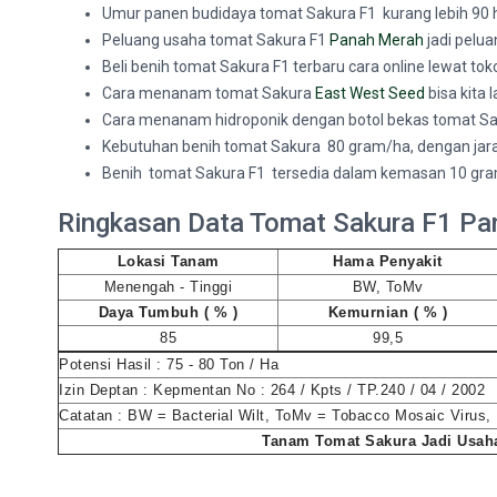
Umur panen budidaya tomat Sakura F1 kurang lebih 90 ha
Peluang usaha tomat Sakura F1
Panah Merah
jadi pelua
Beli benih tomat Sakura F1 terbaru cara online lewat to
Cara menanam tomat Sakura
East West Seed
bisa kita 
Cara menanam hidroponik dengan botol bekas tomat Sakur
Kebutuhan benih tomat Sakura 80 gram/ha, dengan jara
Benih tomat Sakura F1 tersedia dalam kemasan 10 gram
Ringkasan Data Tomat Sakura F1 Pa
Lokasi Tanam
Hama Penyakit
Menengah - Tinggi
BW, ToMv
Daya Tumbuh ( % )
Kemurnian ( % )
85
99,5
Potensi Hasil : 75 - 80 Ton / Ha
Izin Deptan : Kepmentan No : 264 / Kpts / TP.240 / 04 / 2002
Catatan : BW = Bacterial Wilt, ToMv = Tobacco Mosaic Virus,
Tanam Tomat Sakura Jadi Usah