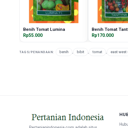
Benih Tomat Lumina
Benih Tomat Tan
Rp55.000
Rp170.000
benih
,
bibit
,
tomat
,
east west
TAGS/PENANDAAN:
HU
Hubu
Pertanianindonesia.com adalah situs