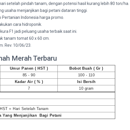
ri setelah pindah tanam, dengan potensi hasil kurang lebih 80 ton/ha.
ng usaha menjanjikan bagi petani dataran tinggi.
ko Pertanian Indonesia harga promo.
lakukan cara hidroponik.
a F1 jadi peluang usaha terbaik saat ini.
k tanam tomat 60 x 60 cm.
. Rev. 10/06/23.
nah Merah Terbaru
Umur Panen ( HST )
Bobot Buah ( Gr )
85 - 90
100 - 110
Kadar Air ( % )
Isi Bersih
7
10 gram
 HST = Hari Setelah Tanam
a Yang Menjanjikan Bagi Petani