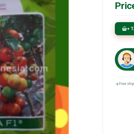
Pric
+ 
Free shi