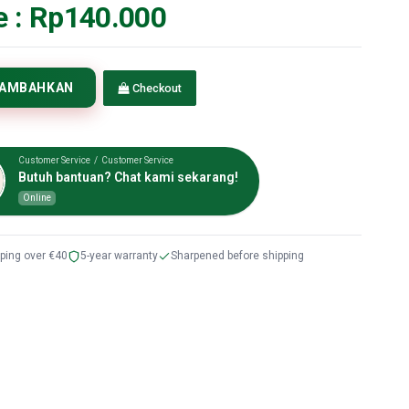
e :
Rp140.000
TAMBAHKAN
Checkout
Customer Service / Customer Service
Butuh bantuan? Chat kami sekarang!
Online
pping over €40
5-year warranty
Sharpened before shipping