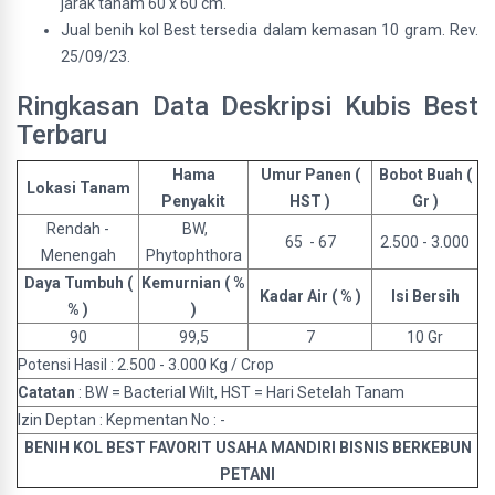
jarak tanam 60 x 60 cm.
Jual benih kol Best tersedia dalam kemasan 10 gram. Rev.
25/09/23.
Ringkasan Data Deskripsi Kubis Best
Terbaru
Hama
Umur Panen (
Bobot Buah (
Lokasi Tanam
Penyakit
HST )
Gr )
Rendah -
BW,
65 - 67
2.500 - 3.000
Menengah
Phytophthora
Daya Tumbuh (
Kemurnian ( %
Kadar Air ( % )
Isi Bersih
% )
)
90
99,5
7
10 Gr
Potensi Hasil : 2.500 - 3.000 Kg / Crop
Catatan
: BW = Bacterial Wilt, HST = Hari Setelah Tanam
Izin Deptan : Kepmentan No : -
BENIH KOL BEST FAVORIT USAHA MANDIRI BISNIS BERKEBUN
PETANI