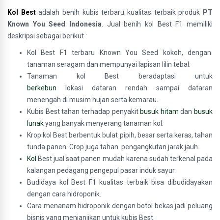
Kol Best
adalah benih kubis terbaru kualitas terbaik produk
PT
Known You Seed Indonesia
. Jual benih kol Best F1 memiliki
deskripsi sebagai berikut :
Kol Best F1 terbaru
Known You Seed kokoh, dengan
tanaman seragam dan mempunyai lapisan lilin tebal.
Tanaman kol Best beradaptasi untuk
berkebun
lokasi dataran rendah sampai dataran
menengah di musim hujan serta kemarau.
Kubis Best tahan terhadap penyakit
busuk hitam
dan
busuk
lunak
yang banyak menyerang tanaman kol.
Krop kol Best berbentuk bulat pipih, besar serta keras, tahan
tunda panen. Crop juga tahan pengangkutan jarak jauh.
Kol
Best jual saat panen mudah karena sudah terkenal pada
kalangan pedagang pengepul pasar induk sayur.
Budidaya kol Best F1 kualitas terbaik bisa dibudidayakan
dengan cara hidroponik.
Cara menanam hidroponik dengan botol bekas jadi peluang
bisnis yang menjanjikan untuk kubis Best.