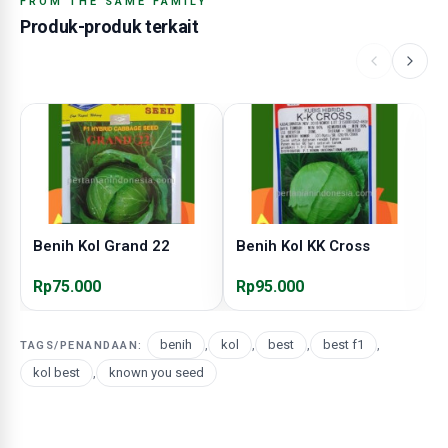
FROM THE SAME FAMILY
Produk-produk terkait
Benih Kol Grand 22
Benih Kol KK Cross
B
Rp75.000
Rp95.000
R
benih
,
kol
,
best
,
best f1
,
TAGS/PENANDAAN:
kol best
,
known you seed