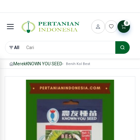
0
All
Merek
KNOWN YOU SEED
Benih Kol Best