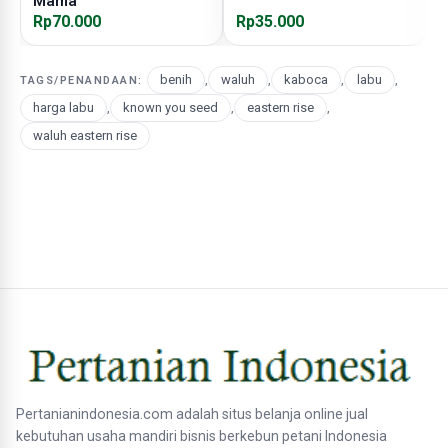
Mama
Rp70.000
Rp35.000
R
benih
,
waluh
,
kaboca
,
labu
,
TAGS/PENANDAAN:
harga labu
,
known you seed
,
eastern rise
,
waluh eastern rise
Pertanianindonesia.com adalah situs belanja online jual
kebutuhan usaha mandiri bisnis berkebun petani Indonesia