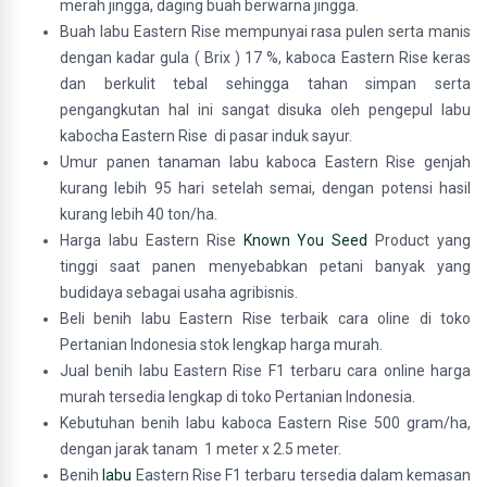
merah jingga, daging buah berwarna jingga.
Buah labu Eastern Rise mempunyai rasa pulen serta manis
dengan kadar gula ( Brix ) 17 %, kaboca Eastern Rise keras
dan berkulit tebal sehingga tahan simpan serta
pengangkutan hal ini sangat disuka oleh pengepul labu
kabocha Eastern Rise di pasar induk sayur.
Umur panen tanaman labu kaboca Eastern Rise genjah
kurang lebih 95 hari setelah semai, dengan potensi hasil
kurang lebih 40 ton/ha.
Harga labu Eastern Rise
Known You Seed
Product yang
tinggi saat panen menyebabkan petani banyak yang
budidaya sebagai usaha agribisnis.
Beli benih labu Eastern Rise terbaik cara oline di toko
Pertanian Indonesia stok lengkap harga murah.
Jual benih labu Eastern Rise F1 terbaru cara online harga
murah tersedia lengkap di toko Pertanian Indonesia.
Kebutuhan benih labu kaboca Eastern Rise 500 gram/ha,
dengan jarak tanam 1 meter x 2.5 meter.
Benih
labu
Eastern Rise F1 terbaru tersedia dalam kemasan