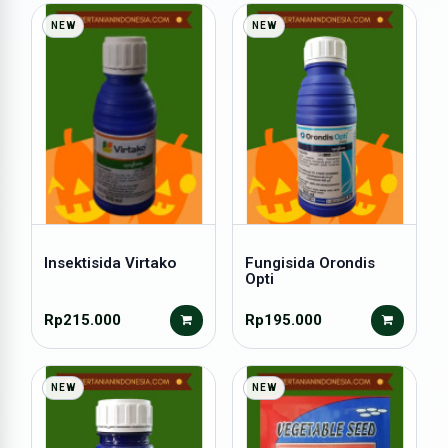
NEW
NEW
Insektisida Virtako
Fungisida Orondis
Opti
Rp215.000
Rp195.000
NEW
NEW