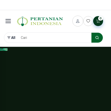
0
All