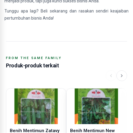
menjadi produk, tapi juga kunci sukses bisnis Anda.
Tunggu apa lagi? Beli sekarang dan rasakan sendiri keajaiban
pertumbuhan bisnis Anda!
FROM THE SAME FAMILY
Produk-produk terkait
Benih Mentimun Zatavy
Benih Mentimun New
B