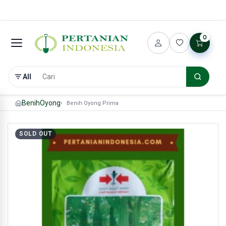
0
All
Benih
Oyong
Benih Oyong Prima
SOLD OUT