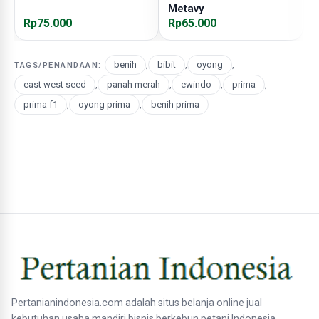
Metavy
H
Rp75.000
Rp65.000
R
benih
,
bibit
,
oyong
,
TAGS/PENANDAAN:
east west seed
,
panah merah
,
ewindo
,
prima
,
prima f1
,
oyong prima
,
benih prima
Pertanianindonesia.com adalah situs belanja online jual
kebutuhan usaha mandiri bisnis berkebun petani Indonesia