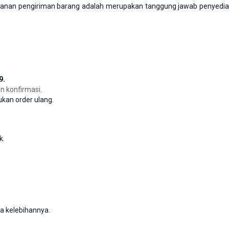
ayanan pengiriman barang adalah merupakan tanggung jawab penyedia
9.
n konfirmasi.
kan order ulang.
k.
sa kelebihannya.