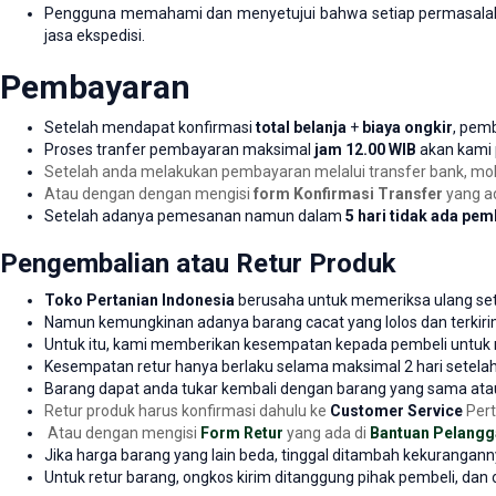
Pengguna memahami dan menyetujui bahwa setiap permasalahan
jasa ekspedisi.
Pembayaran
Setelah mendapat konfirmasi
total belanja
+
biaya ongkir
, pemb
Proses tranfer pembayaran maksimal
jam 12.00 WIB
akan kami pr
Setelah anda melakukan pembayaran melalui transfer bank, m
Atau dengan dengan mengisi
form Konfirmasi Transfer
yang ad
Setelah adanya pemesanan namun dalam
5 hari tidak ada pe
Pengembalian atau Retur Produk
Toko Pertanian Indonesia
berusaha untuk memeriksa ulang seti
Namun kemungkinan adanya barang cacat yang lolos dan terkirim 
Untuk itu, kami memberikan kesempatan kepada pembeli untuk m
Kesempatan retur hanya berlaku selama maksimal 2 hari setelah
Barang dapat anda tukar kembali dengan barang yang sama ata
Retur produk harus konfirmasi dahulu ke
Customer Service
Pert
Atau dengan mengisi
Form Retur
yang ada di
Bantuan Pelangg
Jika harga barang yang lain beda, tinggal ditambah kekurangann
Untuk retur barang, ongkos kirim ditanggung pihak pembeli, dan 