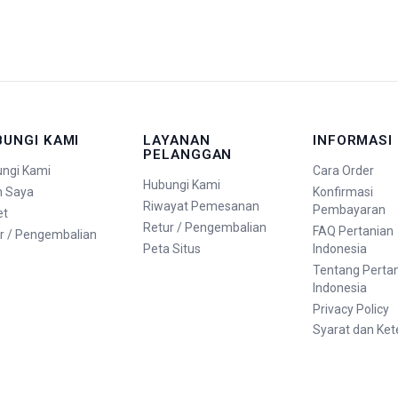
BUNGI KAMI
LAYANAN
INFORMASI
PELANGGAN
ngi Kami
Cara Order
Hubungi Kami
n Saya
Konfirmasi
Riwayat Pemesanan
Pembayaran
et
Retur / Pengembalian
FAQ Pertanian
r / Pengembalian
Peta Situs
Indonesia
Tentang Perta
Indonesia
Privacy Policy
Syarat dan Ke