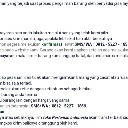
 yang terjadi saat proses pengiriman barang oleh penyedia jasa l
ayaran bisa anda lakukan melalui bank yang telah kami pilih.
oses kirim hari itu juga, apabila lebih ikut hari aktif berikutnya.
ohon segera melakukan
konfirmasi
lewat
SMS/ WA : 0812 - 5227 - 185
a pada website kami. Barang akan kami siapkan setelah ada melakuka
mbayaran
, maka order barang kami anggap batal, dan anda harus melaku
ap pesanan, dan tidak akan mengirimkan barang yang cacat atau rusa
bisa saja terjadi.
elakukan retur dengan ketentuan sebagai berikut:
 barang anda terima.
u barang lain dengan harga yang sama.
anian Indonesia :
SMS/ WA : 0812 - 5227 - 1859.
an
.
ya atau sebaliknya, Tim
toko Pertanian Indonesia
akan transfer balik si
ongkos kirim baliknya ditanggung oleh kami.