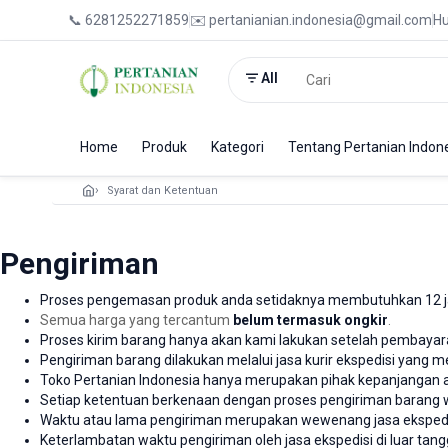
📞 6281252271859
✉️ pertanianian.indonesia@gmail.com
Hu
All
Home
Produk
Kategori
Tentang Pertanian Indon
Syarat dan Ketentuan
Pengiriman
Proses pengemasan produk anda setidaknya membutuhkan 12 ja
Semua harga yang tercantum
belum termasuk
ongkir
.
Proses kirim barang hanya akan kami lakukan setelah pembayar
Pengiriman barang dilakukan melalui jasa kurir ekspedisi yang m
Toko Pertanian Indonesia hanya merupakan pihak kepanjangan an
Setiap ketentuan berkenaan dengan proses pengiriman barang 
Waktu atau lama pengiriman merupakan wewenang jasa ekspedi
Keterlambatan waktu pengiriman oleh jasa ekspedisi di luar ta