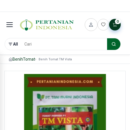
0
All
Benih
Tomat
Benih Tomat TM Vista