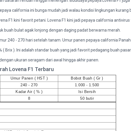
ah dataran rendah hingga menengah. Budidaya pepaya Lovena F1 juga t
aya california ini bunga mudah jadi walau kondisi lingkungan kurang b
 F1 kini favorit petani. Lovena F1 kini jadi pepaya california antivirus t
 buah bulat agak lonjong dengan daging padat berwarna merah.
ur 240 - 270 hari setelah tanam. Umur panen pepaya california Panah M
 ( Brix ). Ini adalah standar buah yang jadi favorit pedagang buah pasa
h dengan ukuran seragam dari awal hingga akhir panen.
erah Lovena F1 Terbaru
Umur Panen ( HST )
Bobot Buah ( Gr )
240 - 270
1.000 - 1.500
Kadar Air ( % )
Isi Bersih
8
50 butir