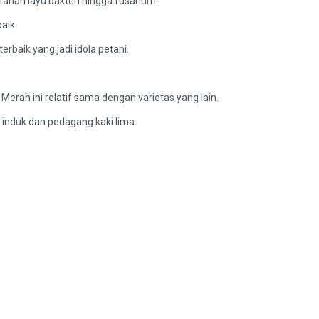
ahan layu bakteri hingga fusarium.
aik.
erbaik yang jadi idola petani.
erah ini relatif sama dengan varietas yang lain.
r induk dan pedagang kaki lima.