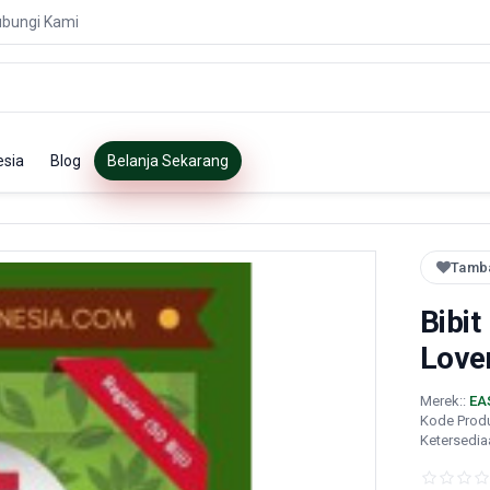
bungi Kami
esia
Blog
Belanja Sekarang
Tamba
Bibit
Love
Merek::
EA
Kode Prod
Ketersedia