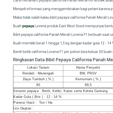
Cara menanam pepaya california Panah Merah ini terbaik adal
Menjadi informasi yang menggembirakan bagi petani karena pep
Maka tidak salah kalau bibit pepaya california Panah Merah Lovena
Buah
pepaya
Lovena produk East West Seed mempunyai bentuk
Bibit pepaya california Panah Merah Lovena F1 berbuah saat um
Buah memiliki berat 1 hingga 1,5 kg dengan kadar gula 12 - 14 %
Benih betik california Lovena F1 per pohon bisa keluar 50 bua
Ringkasan Data Bibit Pepaya California Panah M
Lokasi Tanam
Hama Penyakit
Rendah - Menengah
BW, PRSV
Daya Tumbuh ( % )
Kemurnian ( % )
85
99,5
Sinonim pepaya : Betik, Keliki, Kates serta Ketela Gantung
Kadar Gula ( Brix ) : 12 - 14 %
Potensi Hasil : Ton / Ha
Izin Deptan :