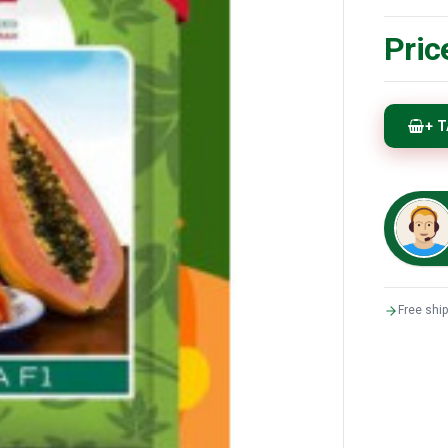
Pric
+ 
Free shi