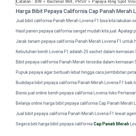
Catatan : BW = Bacterial Wilt, PRSV = Papaya Ring Spot Vir
Harga Bibit Pepaya California Cap Panah Merah 
Jual bibit california Panah Merah Lovena F1 bisa kita lakukan 
Hasil panen pepaya california sangat mudah kita jual. Apalagi 
Jarak tanam pepaya california Panah Merah Lovena F1 untuk ha
Kebutuhan benih Lovena F1 adalah 25 sachet dalam kemasan 50
Bibit pepaya california Panah Merah tersedia dalam kemasan 5 b
Pupuk pepaya agar berbuah lebat hingga cara pembibitan petan
Budidaya bibit pepaya california Panah Merah Lovena F1 bai
Bisnis jual online benih pepaya california Lovena toko Pertan
Belanja online harga bibit pepaya california Cap Panah Merah 
Jual bibit pepaya california Panah Merah Lovena F1 lewat agen, 
Segera beli harga bibit pepaya california
Cap Panah Merah
Lov