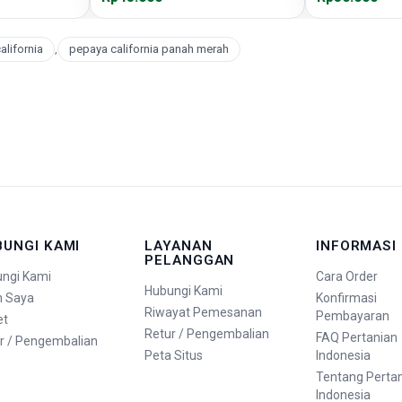
alifornia
,
pepaya california panah merah
BUNGI KAMI
LAYANAN
INFORMASI
PELANGGAN
ngi Kami
Cara Order
Hubungi Kami
n Saya
Konfirmasi
Riwayat Pemesanan
Pembayaran
et
Retur / Pengembalian
FAQ Pertanian
r / Pengembalian
Peta Situs
Indonesia
Tentang Perta
Indonesia