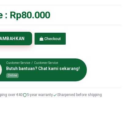
e :
Rp80.000
TAMBAHKAN
Checkout
Customer Service / Customer Service
Butuh bantuan? Chat kami sekarang!
Online
pping over €40
5-year warranty
Sharpened before shipping