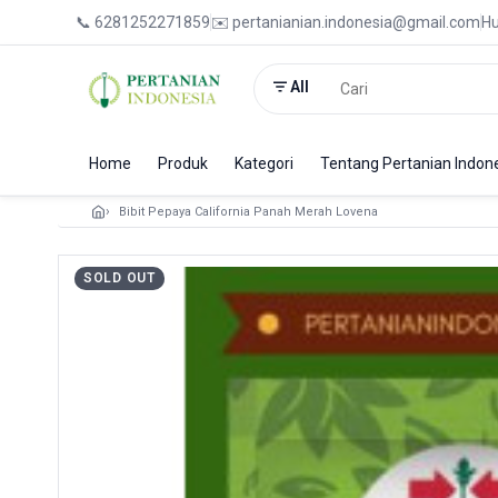
📞 6281252271859
✉️ pertanianian.indonesia@gmail.com
Hu
All
Home
Produk
Kategori
Tentang Pertanian Indon
Bibit Pepaya California Panah Merah Lovena
SOLD OUT