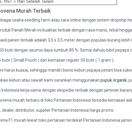
us, HST = Hari Setelah Tanam
Lovena Murah Terbaik
sebagai usaha seedling farm atau cara online dengan sistem dropship hin
produk Panah Merah ini kualitas terbaik dengan rasa manis, tebal hingga
sil panen terbaik adalah 3,5 x 3,5 meter dengan populasi kurang lebih
 butir dengan asumsi daya tumbuh 85 %. Semai dahulu bibit pepaya c
utir ( Small Pouch ) dan kemasan reguler 50 butir ( 1 gram ).
i harus kuasai, sehingga mandiri bisnis kebun pepaya petani bisa suks
k lokasi kebun atau sawah kami sarankan menggunakan
pupuk organik
, 
ian Indonesia kerja sama dengan ekspedisi terbaik dengan jaminan barang
Lovena murah terbaru di toko Pertanian Indonesia tersedia kemasan asl
dealer, distributor, supplier Pertanian Indonesia harga promo.
ena F1 murah lewat toko pertanian terdekat Pertanian Indonesia jamin