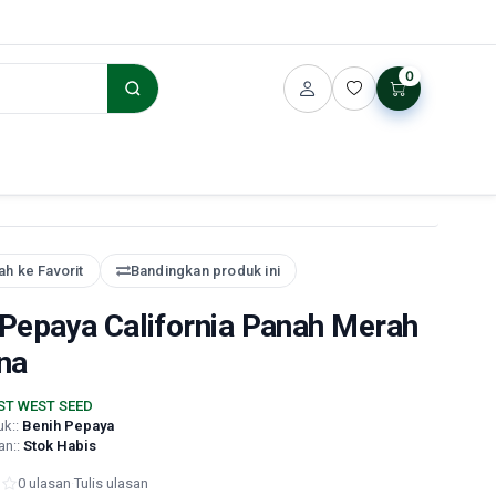
0
h ke Favorit
Bandingkan produk ini
 Pepaya California Panah Merah
na
ST WEST SEED
uk::
Benih Pepaya
an::
Stok Habis
0 ulasan
·
Tulis ulasan