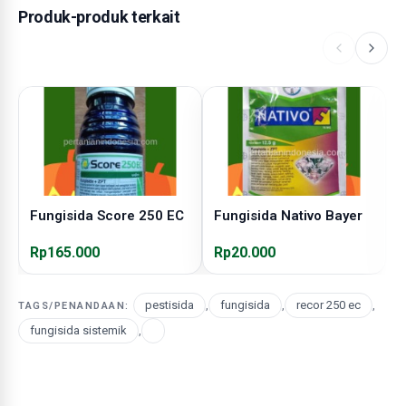
Produk-produk terkait
Fungisida Score 250 EC
Fungisida Nativo Bayer
F
Rp165.000
Rp20.000
R
pestisida
,
fungisida
,
recor 250 ec
,
TAGS/PENANDAAN:
fungisida sistemik
,