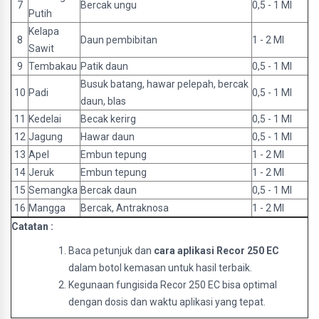
7
Bercak ungu
0,5 - 1 Ml
Putih
Kelapa
8
Daun pembibitan
1 - 2 Ml
Sawit
9
Tembakau
Patik daun
0,5 - 1 Ml
Busuk batang, hawar pelepah, bercak
10
Padi
0,5 - 1 Ml
daun, blas
11
Kedelai
Becak kerirg
0,5 - 1 Ml
12
Jagung
Hawar daun
0,5 - 1 Ml
13
Apel
Embun tepung
1 - 2 Ml
14
Jeruk
Embun tepung
1 - 2 Ml
15
Semangka
Bercak daun
0,5 - 1 Ml
16
Mangga
Bercak, Antraknosa
1 - 2 Ml
Catatan :
Baca petunjuk dan
cara aplikasi Recor 250 EC
dalam botol kemasan untuk hasil terbaik.
Kegunaan fungisida Recor 250 EC bisa optimal
dengan dosis dan waktu aplikasi yang tepat.