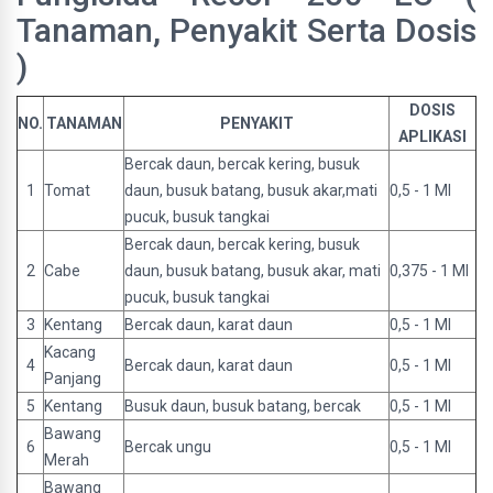
Tanaman, Penyakit Serta Dosis
)
DOSIS
NO.
TANAMAN
PENYAKIT
APLIKASI
Bercak daun, bercak kering, busuk
1
Tomat
daun, busuk batang, busuk akar,mati
0,5 - 1 Ml
pucuk, busuk tangkai
Bercak daun, bercak kering, busuk
2
Cabe
daun, busuk batang, busuk akar, mati
0,375 - 1 Ml
pucuk, busuk tangkai
3
Kentang
Bercak daun, karat daun
0,5 - 1 Ml
Kacang
4
Bercak daun, karat daun
0,5 - 1 Ml
Panjang
5
Kentang
Busuk daun, busuk batang, bercak
0,5 - 1 Ml
Bawang
6
Bercak ungu
0,5 - 1 Ml
Merah
Bawang