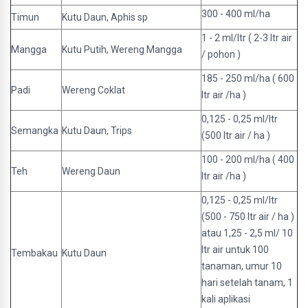
300 - 400 ml/ha
Timun
Kutu Daun, Aphis sp
1 - 2 ml/ltr ( 2-3 ltr air
Mangga
Kutu Putih, Wereng Mangga
/ pohon )
185 - 250 ml/ha ( 600
Padi
Wereng Coklat
ltr air /ha )
0,125 - 0,25 ml/ltr
Semangka
Kutu Daun, Trips
(500 ltr air / ha )
100 - 200 ml/ha ( 400
Teh
Wereng Daun
ltr air /ha )
0,125 - 0,25 ml/ltr
(500 - 750 ltr air / ha )
atau 1,25 - 2,5 ml/ 10
ltr air untuk 100
Tembakau
Kutu Daun
tanaman, umur 10
hari setelah tanam, 1
kali aplikasi