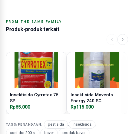
FROM THE SAME FAMILY
Produk-produk terkait
Insektisida Cyrrotex 75
Insektisida Movento
I
SP
Energy 240 SC
Rp65.000
Rp115.000
R
pestisida
,
insektisida
,
TAGS/PENANDAAN:
confidor 200 sl
,
bayer
,
produk bayer
,