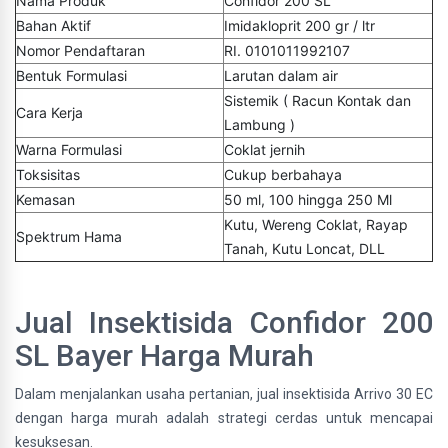
Nama Produk
Confidor 200 SL
Bahan Aktif
Imidakloprit 200 gr / ltr
Nomor Pendaftaran
RI. 0101011992107
Bentuk Formulasi
Larutan dalam air
Sistemik ( Racun Kontak dan
Cara Kerja
Lambung )
Warna Formulasi
Coklat jernih
Toksisitas
Cukup berbahaya
Kemasan
50 ml, 100 hingga 250 Ml
Kutu, Wereng Coklat, Rayap
Spektrum Hama
Tanah, Kutu Loncat, DLL
Jual Insektisida Confidor 200
SL Bayer Harga Murah
Dalam menjalankan usaha pertanian, jual insektisida Arrivo 30 EC
dengan harga murah adalah strategi cerdas untuk mencapai
kesuksesan.