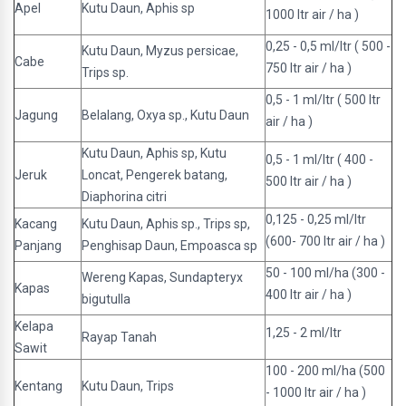
Apel
Kutu Daun, Aphis sp
1000 ltr air / ha )
0,25 - 0,5 ml/ltr ( 500 -
Kutu Daun, Myzus persicae,
Cabe
750 ltr air / ha )
Trips sp.
0,5 - 1 ml/ltr ( 500 ltr
Jagung
Belalang, Oxya sp., Kutu Daun
air / ha )
Kutu Daun, Aphis sp, Kutu
0,5 - 1 ml/ltr ( 400 -
Jeruk
Loncat, Pengerek batang,
500 ltr air / ha )
Diaphorina citri
0,125 - 0,25 ml/ltr
Kacang
Kutu Daun, Aphis sp., Trips sp,
(600- 700 ltr air / ha )
Panjang
Penghisap Daun, Empoasca sp
50 - 100 ml/ha (300 -
Wereng Kapas, Sundapteryx
Kapas
400 ltr air / ha )
bigutulla
Kelapa
1,25 - 2 ml/ltr
Rayap Tanah
Sawit
100 - 200 ml/ha (500
Kentang
Kutu Daun, Trips
- 1000 ltr air / ha )