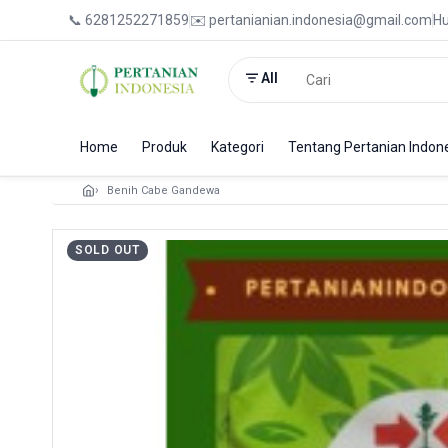
📞 6281252271859
✉️ pertanianian.indonesia@gmail.com
Hu
All
Home
Produk
Kategori
Tentang Pertanian Indon
Benih Cabe Gandewa
SOLD OUT