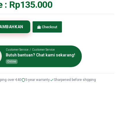
e :
Rp135.000
TAMBAHKAN
Checkout
Customer Service / Customer Service
Butuh bantuan? Chat kami sekarang!
Online
pping over €40
5-year warranty
Sharpened before shipping