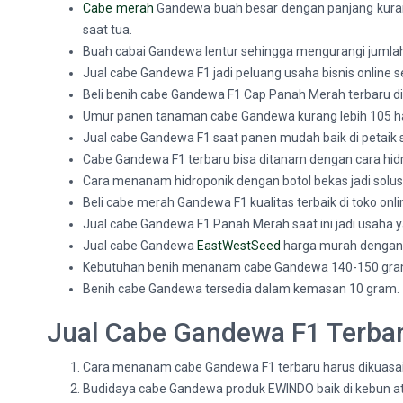
Cabe merah
Gandewa buah besar dengan panjang kurang 
saat tua.
Buah cabai Gandewa lentur sehingga mengurangi jumla
Jual cabe Gandewa F1 jadi peluang usaha bisnis online se
Beli benih cabe Gandewa F1 Cap Panah Merah terbaru di
Umur panen tanaman cabe Gandewa kurang lebih 105 hari 
Jual cabe Gandewa F1 saat panen mudah baik di petaik 
Cabe Gandewa F1 terbaru bisa ditanam dengan cara hidr
Cara menanam hidroponik dengan botol bekas jadi solus
Beli cabe merah Gandewa F1 kualitas terbaik di toko onl
Jual cabe Gandewa F1 Panah Merah saat ini jadi usaha y
Jual cabe Gandewa
EastWestSeed
harga murah dengan c
Kebutuhan benih menanam cabe Gandewa 140-150 gram/
Benih cabe Gandewa tersedia dalam kemasan 10 gram.
Jual Cabe Gandewa F1 Terbar
Cara menanam cabe Gandewa F1 terbaru harus dikuasai p
Budidaya cabe Gandewa produk EWINDO baik di kebun 