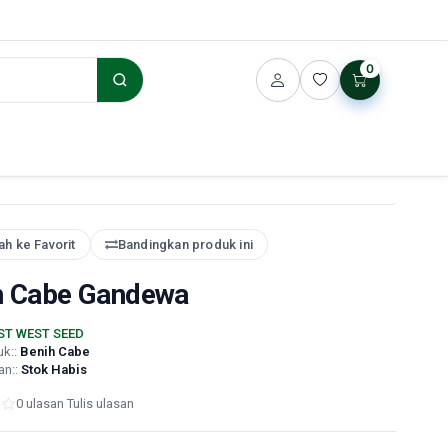
0
h ke Favorit
Bandingkan produk ini
h Cabe Gandewa
ST WEST SEED
uk::
Benih Cabe
an::
Stok Habis
0 ulasan
·
Tulis ulasan