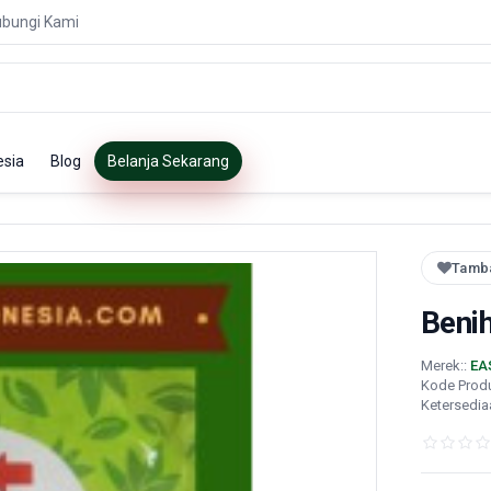
bungi Kami
esia
Blog
Belanja Sekarang
Tamba
Beni
Merek::
EA
Kode Prod
Ketersedia