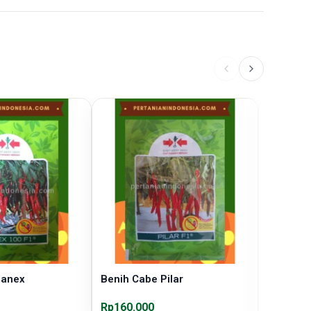
Panex
Benih Cabe Pilar
Benih Ca
Panah M
Rp160.000
Rp202.0