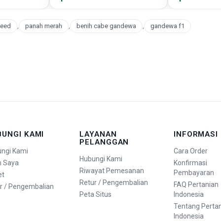
seed
,
panah merah
,
benih cabe gandewa
,
gandewa f1
BUNGI KAMI
LAYANAN
INFORMASI
PELANGGAN
ngi Kami
Cara Order
Hubungi Kami
n Saya
Konfirmasi
Riwayat Pemesanan
Pembayaran
et
Retur / Pengembalian
FAQ Pertanian
r / Pengembalian
Peta Situs
Indonesia
Tentang Perta
Indonesia