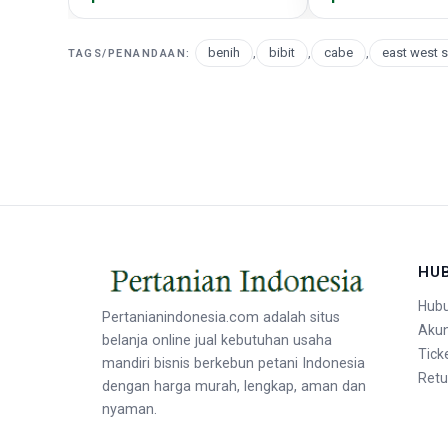
benih
,
bibit
,
cabe
,
east west 
TAGS/PENANDAAN:
HU
Hubu
Pertanianindonesia.com adalah situs
Aku
belanja online jual kebutuhan usaha
Tick
mandiri bisnis berkebun petani Indonesia
Retu
dengan harga murah, lengkap, aman dan
nyaman.