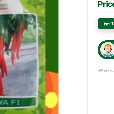
Pric
+ 
Free shi