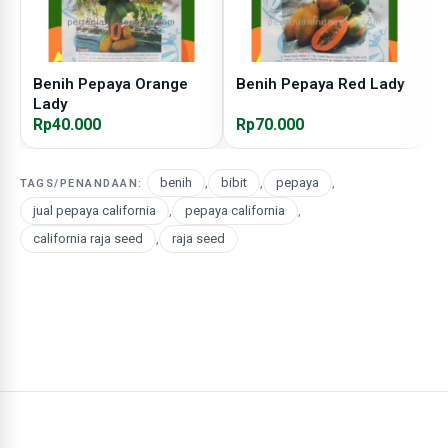
Benih Pepaya Orange
Benih Pepaya Red Lady
B
Lady
S
Rp40.000
Rp70.000
R
benih
,
bibit
,
pepaya
,
TAGS/PENANDAAN:
jual pepaya california
,
pepaya california
,
california raja seed
,
raja seed