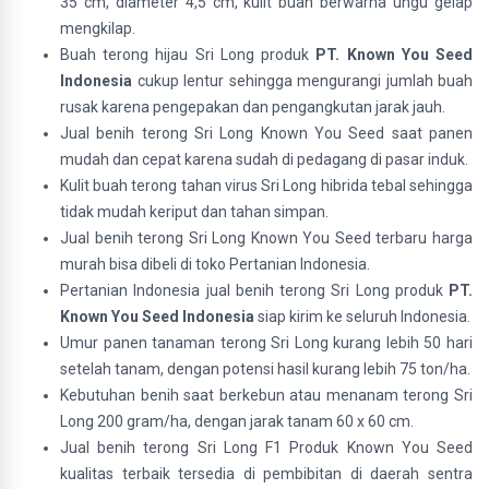
35 cm, diameter 4,5 cm, kulit buah berwarna ungu gelap
mengkilap.
Buah terong hijau Sri Long produk
PT. Known You Seed
Indonesia
cukup lentur sehingga mengurangi jumlah buah
rusak karena pengepakan dan pengangkutan jarak jauh.
Jual benih terong Sri Long Known You Seed saat panen
mudah dan cepat karena sudah di pedagang di pasar induk.
Kulit buah terong tahan virus Sri Long hibrida tebal sehingga
tidak mudah keriput dan tahan simpan.
Jual benih terong Sri Long Known You Seed terbaru harga
murah bisa dibeli di toko Pertanian Indonesia.
Pertanian Indonesia jual benih terong Sri Long produk
PT.
Known You Seed Indonesia
siap kirim ke seluruh Indonesia.
Umur panen tanaman terong Sri Long kurang lebih 50 hari
setelah tanam, dengan potensi hasil kurang lebih 75 ton/ha.
Kebutuhan benih saat berkebun atau menanam terong Sri
Long 200 gram/ha, dengan jarak tanam 60 x 60 cm.
Jual benih terong Sri Long F1 Produk Known You Seed
kualitas terbaik tersedia di pembibitan di daerah sentra