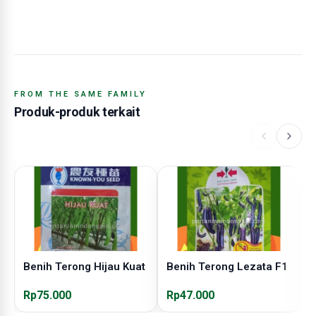
FROM THE SAME FAMILY
Produk-produk terkait
Benih Terong Hijau Kuat
Benih Terong Lezata F1
B
Rp75.000
Rp47.000
R