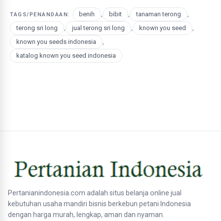
benih
,
bibit
,
tanaman terong
,
TAGS/PENANDAAN:
terong sri long
,
jual terong sri long
,
known you seed
,
known you seeds indonesia
,
katalog known you seed indonesia
Pertanianindonesia.com adalah situs belanja online jual
kebutuhan usaha mandiri bisnis berkebun petani Indonesia
dengan harga murah, lengkap, aman dan nyaman.