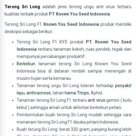
Terong Sri Long
adalah jenis terong ungu anti virus
terbaru
kualitas terbaik produk
PT Known You Seed Indonesia
.
Terong Sri Long F1
Known You Seed Indonesia
produk memiliki
deskripsi sebagai berikut :
Terong Sri Long F1 KYS produk
PT. Known You Seed
Indonesia
terbaru tanaman kokoh, ruas pendek, tegak dan
mempunyai percabangan produktif.
Berkebun
tanaman terong Sri Long Known You Seed
Indonesia bisa di dataran rendah sampai menengah di
musim hujan serta kemarau.
Tanaman terong ungu Sri Long toleran terhadap
penyakit
layu
,
anthracnose
, tahan
hama Thrips
, Aphid.
Tanaman terong Sri Long F1 terbaru
anti virus
gemini ( kutu
kebul ) sehingga aman untuk aktivitas berkebun petani.
Pembentukan buah terong Sri Long mudah sehingga cara
menanam terong Sri Long F1 disuka petani Indonesia.
Buah terung Sri Long berat 320 gram, panjang kurang lebih