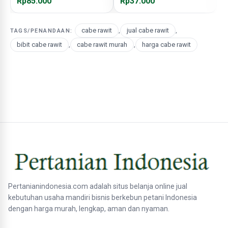
BISI )
Rp85.000
Rp37.000
R
cabe rawit
,
jual cabe rawit
,
TAGS/PENANDAAN:
bibit cabe rawit
,
cabe rawit murah
,
harga cabe rawit
Pertanianindonesia.com adalah situs belanja online jual
kebutuhan usaha mandiri bisnis berkebun petani Indonesia
dengan harga murah, lengkap, aman dan nyaman.