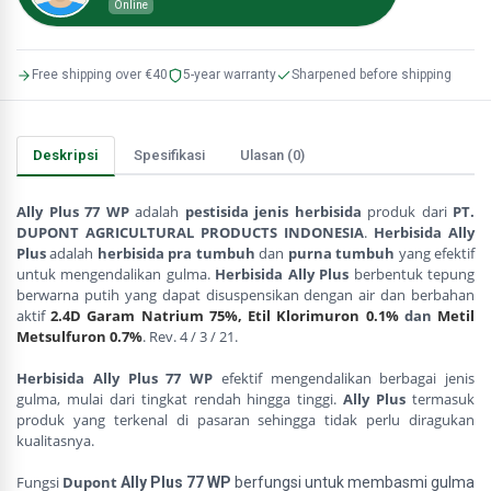
Online
Free shipping over €40
5-year warranty
Sharpened before shipping
Deskripsi
Spesifikasi
Ulasan (0)
Ally Plus 77 WP 
adalah 
pestisida jenis herbisida
 produk dari 
PT. 
DUPONT AGRICULTURAL PRODUCTS INDONESIA
. 
Herbisida Ally 
Plus
 adalah 
herbisida
pra tumbuh
 dan 
purna tumbuh
 yang efektif 
untuk mengendalikan gulma. 
Herbisida Ally Plus 
berbentuk tepung 
berwarna putih yang dapat disuspensikan dengan air dan berbahan 
aktif 
2.4D Garam Natrium 75%, 
Etil Klorimuron 0.1%
 dan 
Metil 
Metsulfuron 0.7%
. Rev. 4 / 3 / 21.
Herbisida Ally Plus 77 WP
 efektif mengendalikan berbagai jenis 
gulma, mulai dari tingkat rendah hingga tinggi. 
Ally Plus
 termasuk 
produk yang terkenal di pasaran sehingga tidak perlu diragukan 
kualitasnya.
Fungsi 
Dupont
Ally Plus 77 WP
berfungsi untuk membasmi gulma