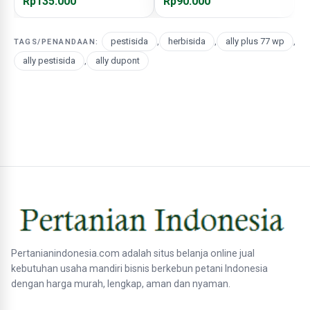
Rp135.000
Rp90.000
R
pestisida
,
herbisida
,
ally plus 77 wp
,
TAGS/PENANDAAN:
ally pestisida
,
ally dupont
Pertanianindonesia.com adalah situs belanja online jual
kebutuhan usaha mandiri bisnis berkebun petani Indonesia
dengan harga murah, lengkap, aman dan nyaman.