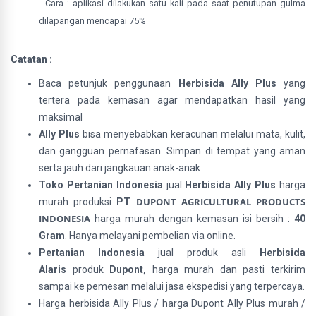
- Cara : aplikasi dilakukan satu kali pada saat penutupan gulma
dilapangan mencapai 75%
Catatan :
Baca petunjuk penggunaan
Herbisida Ally Plus
yang
tertera pada kemasan agar mendapatkan hasil yang
maksimal
Ally Plus
bisa menyebabkan keracunan melalui mata, kulit,
dan gangguan pernafasan. Simpan di tempat yang aman
serta jauh dari jangkauan anak-anak
Toko Pertanian Indonesia
jual
Herbisida Ally Plus
harga
DUPONT AGRICULTURAL PRODUCTS 
murah
produksi
PT
INDONESIA
harga murah dengan kemasan isi bersih :
40
Gram
. Hanya melayani pembelian via online.
Pertanian Indonesia
jual produk asli
Herbisida
Alaris
produk
Dupont,
harga murah dan pasti terkirim
sampai ke pemesan melalui jasa ekspedisi yang terpercaya.
Harga herbisida Ally Plus / harga Dupont Ally Plus murah /