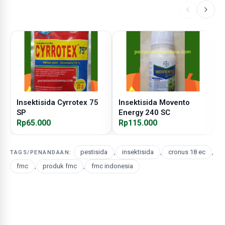
Insektisida Cyrrotex 75
Insektisida Movento
I
SP
Energy 240 SC
Rp65.000
Rp115.000
R
pestisida
,
insektisida
,
cronus 18 ec
,
TAGS/PENANDAAN:
fmc
,
produk fmc
,
fmc indonesia