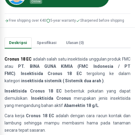
Online
Free shipping over €40
5-year warranty
Sharpened before shipping
Deskripsi
Spesifikasi
Ulasan (0)
Cronus 18 EC
adalah salah satu insektisida unggulan produk FMC
atau
PT. BINA GUNA KIMIA (FMC Indonesia / PT
FMC)
.
Insektisida Cronus 18 EC
tergolong ke dalam
kategori
insektisida sistemik ( Sistemik dua arah )
.
Insektisida Cronus 18 EC
berbentuk pekatan yang dapat
diemulsikan.
Insektisida Cronus
merupakan jenis insektisida
yang mengandung bahan aktif
Abamek
tin
18
g/L
.
Cara kerja
Cronus 18 EC
adalah dengan cara racun kontak dan
lambung sehingga mampu membasmi hama pada tanaman
secara tepat sasaran.