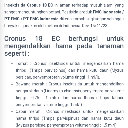
Insektisida Cronus 18 EC
ini aman terhadap musuh alami yang
sangat menguntungkan petani. Pestisida produk
FMC Indonesia /
PT FMC / PT FMC Indonesia
dikenal ramah lingkungan sehingga
banyak digunakan oleh petani di Indonesia. Rev. 15/11/23.
Cronus 18 EC berfungsi untuk
mengendalikan hama pada tanaman
seperti :
Tomat : Cronus insektisida untuk mengendalikan hama
thrips (Thrips parvispinus) dan hama kutu daun (Myzus
persicae, penyemprotan volume tinggi : 1 ml/l).
Bawang merah : Cronus insektisida untuk mengendalikan
pengorok daun (Liriomyza chinensis, penyemprotan volume
tinggi : 0,75 - 1 ml/l) dan hama thrips (Thrips tabaci,
penyemprotan volume tinggi : 1 ml/l).
Cabai merah : Cronus insektisida untuk mengendalikan
hama thrips (Thrips parvispinus) dan hama kutu daun
(Myzus persicae, penyemprotan volume tinggi : 1,5 ml/l).