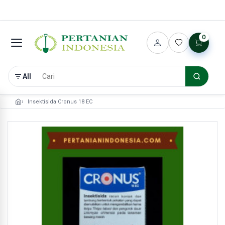
0
All
Insektisida Cronus 18 EC