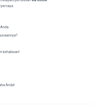
a melayani pembelian
via online
.
rpercaya.
 Anda.
ggunaannya?
m kehabisan!
aha Anda!