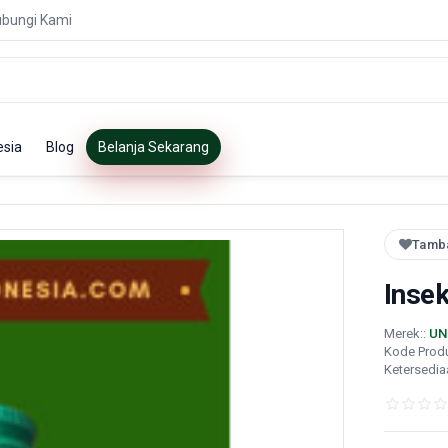
bungi Kami
esia
Blog
Belanja Sekarang
Tamba
Insek
Merek::
UN
Kode Prod
Ketersedia