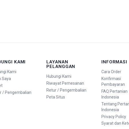
BUNGI KAMI
LAYANAN
INFORMASI
PELANGGAN
ngi Kami
Cara Order
Hubungi Kami
n Saya
Konfirmasi
Riwayat Pemesanan
Pembayaran
et
Retur / Pengembalian
FAQ Pertanian
r / Pengembalian
Peta Situs
Indonesia
Tentang Perta
Indonesia
Privacy Policy
Syarat dan Ke