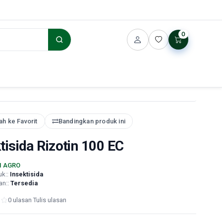
0
h ke Favorit
Bandingkan produk ini
tisida Rizotin 100 EC
I AGRO
uk::
Insektisida
an::
Tersedia
0 ulasan
·
Tulis ulasan