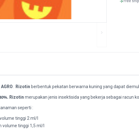
Free shi
I AGRO
.
Rizotin
berbentuk pekatan berwarna kuning yang dapat diemul
40%.
Rizotin
merupakan jenis insektisida yang bekerja sebagai racun k
anaman seperti :
volume tinggi 2 ml/l
 volume tinggi 1,5 ml/l