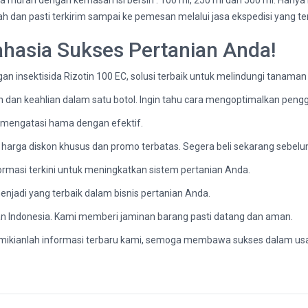
a murah dengan kemasan isi bersih : 100 ml, 250 ml dan 500 ml. Hany
ah dan pasti terkirim sampai ke pemesan melalui jasa ekspedisi yang te
Rahasia Sukses Pertanian Anda!
 insektisida Rizotin 100 EC, solusi terbaik untuk melindungi tanaman
dan keahlian dalam satu botol. Ingin tahu cara mengoptimalkan pen
a mengatasi hama dengan efektif.
harga diskon khusus dan promo terbatas. Segera beli sekarang sebelu
ormasi terkini untuk meningkatkan sistem pertanian Anda.
enjadi yang terbaik dalam bisnis pertanian Anda.
n Indonesia. Kami memberi jaminan barang pasti datang dan aman.
 Demikianlah informasi terbaru kami, semoga membawa sukses dalam us