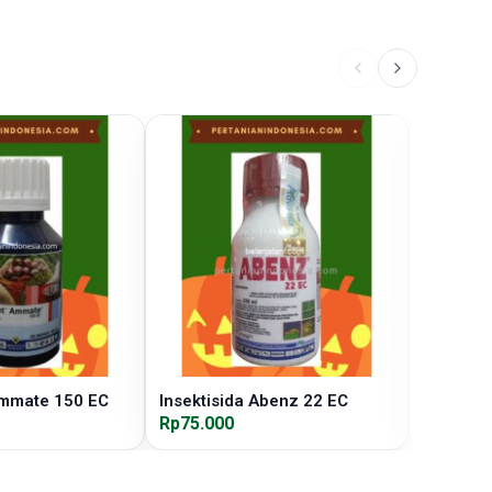
Ammate 150 EC
Insektisida Abenz 22 EC
Insektis
Rp75.000
Rp95.00