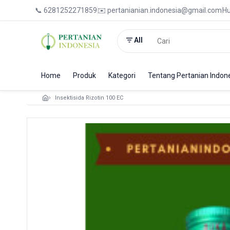
📞 6281252271859
✉️ pertanianian.indonesia@gmail.com
Hu
All
Home
Produk
Kategori
Tentang Pertanian Indon
Insektisida Rizotin 100 EC