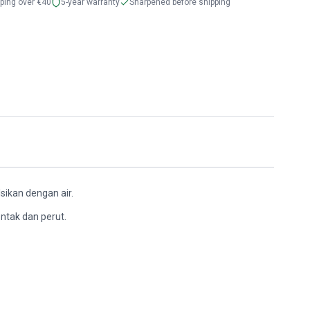
pping over €40
5-year warranty
Sharpened before shipping
sikan dengan air.
ontak dan perut.