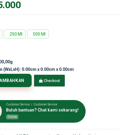
5.000
250 Ml
500 Ml
00,00g
n (WxLxH):
0.00cm x 0.00cm x 0.00cm
TAMBAHKAN
Checkout
Customer Service / Customer Service
Butuh bantuan? Chat kami sekarang!
Online