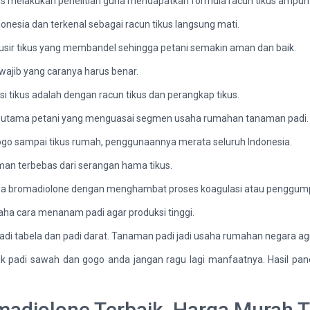
rus melakukan penelitian guna mendapatkan formula racun tikus ampuh 
donesia dan terkenal sebagai racun tikus langsung mati.
ir tikus yang membandel sehingga petani semakin aman dan baik.
 wajib yang caranya harus benar.
i tikus adalah dengan racun tikus dan perangkap tikus.
ida utama petani yang menguasai segmen usaha rumahan tanaman padi.
 gogo sampai tikus rumah, penggunaannya merata seluruh Indonesia.
aman terbebas dari serangan hama tikus.
a kerja bromadiolone dengan menghambat proses koagulasi atau penggu
aha cara menanam padi agar produksi tinggi.
 padi tabela dan padi darat. Tanaman padi jadi usaha rumahan negara a
uk padi sawah dan gogo anda jangan ragu lagi manfaatnya. Hasil pa
madiolone Terbaik Harga Murah T