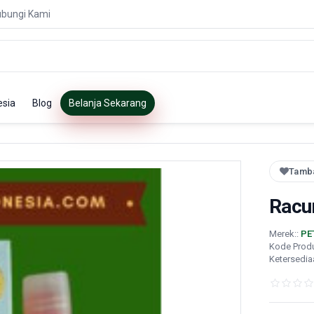
bungi Kami
esia
Blog
Belanja Sekarang
Tamba
Racu
Merek::
PE
Kode Prod
Ketersedia