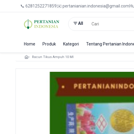
📞 6281252271859
✉️ pertanianian.indonesia@gmail.com
Hu
All
Home
Produk
Kategori
Tentang Pertanian Indon
Racun Tikus Ampuh 10 Ml