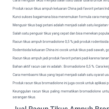
Cara mengusir tikus menjadi salah satu dasar usaha untuk te
Produk racun tikus ampuh keluaran China jadi favorit petani In
Kunci sukses bagaimana bisa menemukan formula cara mengus
Mengusir tikus bagi petani adalah menjadi salah satu kegiatan
Salah satu pengusir tikus yang cepat dan bisa menekan populas
Racun tikus ampuh bromadiolone 0,5 % jadi produk rodentis
Rodentisida keluaran China ini cocok untuk tikus padi sawah,
Racun tikus ampuh jadi produk favorit petani padi karena tan
Bahan aktif racun cair ini adalah : Bromadiolone 0,5 %. Car
Cara membasmi tikus yang tepat menjadi salah satu syarat us
Produk racun tikus bromadiolone ini juga cocok untuk aplikasi
Keunggulan racun tikus paling mematikan bromadiolone unt
serangan tikus.
Jual Racun Tikus Ampuh Bro