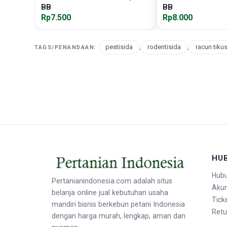
BB
BB
Rp7.500
Rp8.000
pestisida
,
rodentisida
,
racun tiku
TAGS/PENANDAAN:
HU
Hubu
Pertanianindonesia.com adalah situs
Aku
belanja online jual kebutuhan usaha
Tick
mandiri bisnis berkebun petani Indonesia
Retu
dengan harga murah, lengkap, aman dan