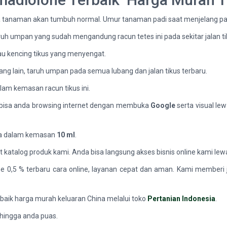
erta tanaman akan tumbuh normal. Umur tanaman padi saat menjelang pa
umpan yang sudah mengandung racun tetes ini pada sekitar jalan ti
 bau kencing tikus yang menyengat.
ang lain, taruh umpan pada semua lubang dan jalan tikus terbaru.
lam kemasan racun tikus ini.
 bisa anda browsing internet dengan membuka
Google
serta visual le
ia dalam kemasan
10 ml
.
wat katalog produk kami. Anda bisa langsung akses bisnis online kami le
ne 0,5 % terbaru cara online, layanan cepat dan aman. Kami memberi
rbaik harga murah keluaran China melalui toko
Pertanian Indonesia
.
 hingga anda puas.