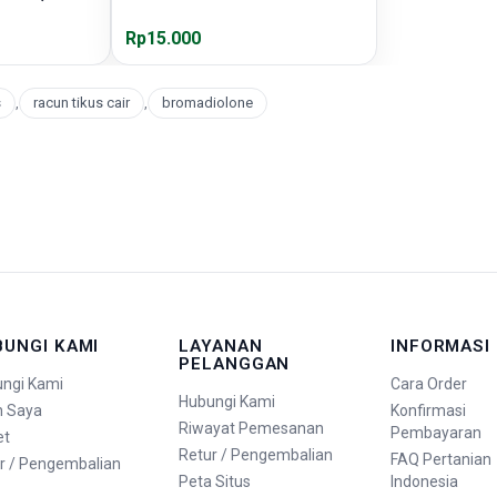
Rp15.000
s
,
racun tikus cair
,
bromadiolone
BUNGI KAMI
LAYANAN
INFORMASI
PELANGGAN
ngi Kami
Cara Order
Hubungi Kami
n Saya
Konfirmasi
Riwayat Pemesanan
Pembayaran
et
Retur / Pengembalian
FAQ Pertanian
r / Pengembalian
Peta Situs
Indonesia