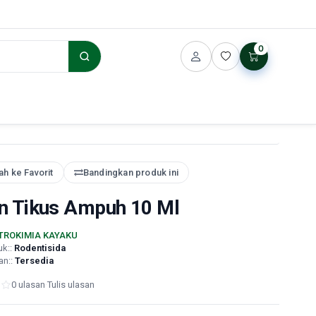
0
h ke Favorit
Bandingkan produk ini
n Tikus Ampuh 10 Ml
TROKIMIA KAYAKU
uk::
Rodentisida
an::
Tersedia
0 ulasan
·
Tulis ulasan