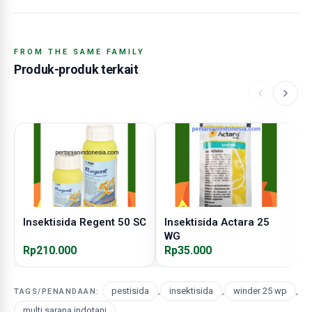
FROM THE SAME FAMILY
Produk-produk terkait
Insektisida Regent 50 SC
Insektisida Actara 25
I
WG
5
Rp210.000
Rp35.000
R
pestisida
,
insektisida
,
winder 25 wp
,
TAGS/PENANDAAN:
multi sarana indotani