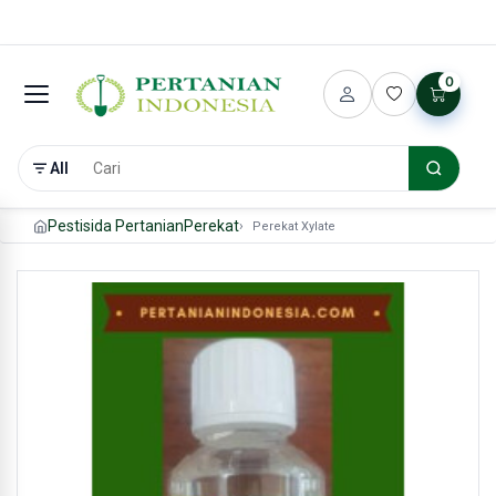
0
All
Pestisida Pertanian
Perekat
Perekat Xylate