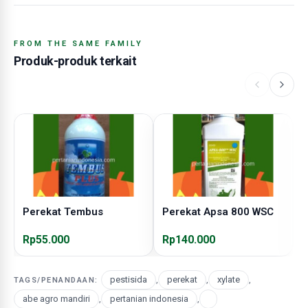
FROM THE SAME FAMILY
Produk-produk terkait
Perekat Tembus
Perekat Apsa 800 WSC
P
Rp55.000
Rp140.000
R
pestisida
,
perekat
,
xylate
,
TAGS/PENANDAAN:
abe agro mandiri
,
pertanian indonesia
,