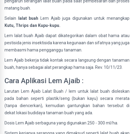
pengaruh serangan lalat buah pada saat pembesaran dan proses
matang buah.
Selain
lalat buah
Lem Ajaib juga digunakan untuk menangkap
Kutu, Thrips dan Kupu-kupu.
Lem lalat buah Ajaib dapat dikategorikan dalam obat hama atau
pestisida jenis insektisida karena kegunaan dan sifatnya yang juga
membasmi hama pengganggu tanaman.
Lem Ajaib bekerja tidak kontak secara langsung dengan tanaman
buah, hanya sebagai alat perangkap hama saja. Rev. 10/11/23.
Cara Aplikasi Lem Ajaib :
Larutan Lem Ajaib Lalat Buah / lem untuk lalat buah dioleskan
pada bahan seperti plastik/seng (bukan kayu) secara merata
(tanpa diencerkan), kemudian gantungkan bahan tersebut di
dekat lokasi budidaya tanaman buah yang ada.
Dosis Lem Ajaib serbaguna yang digunakan 250 - 300 ml/ha.
Sistem kerjanya serangga yang dimaksud seperti lalat buah akan