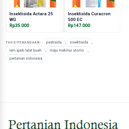
Insektisida Actara 25
Insektisida Curacron
I
WG
500 EC
Rp35.000
Rp147.000
R
pestisida
,
insektisida
,
TAGS/PENANDAAN:
lem ajaib lalat buah
,
maju makmur utomo
,
pertanian indonesia