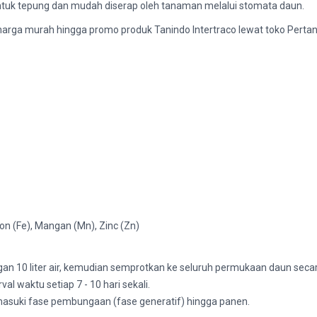
tuk tepung dan mudah diserap oleh tanaman melalui stomata daun.
harga murah hingga promo produk Tanindo Intertraco lewat toko Pertan
on (Fe), Mangan (Mn), Zinc (Zn)
n 10 liter air, kemudian semprotkan ke seluruh permukaan daun secara
l waktu setiap 7 - 10 hari sekali.
uki fase pembungaan (fase generatif) hingga panen.