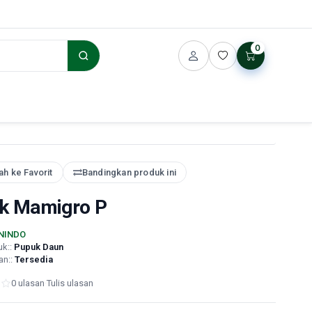
0
h ke Favorit
Bandingkan produk ini
k Mamigro P
NINDO
uk::
Pupuk Daun
an::
Tersedia
0 ulasan
·
Tulis ulasan