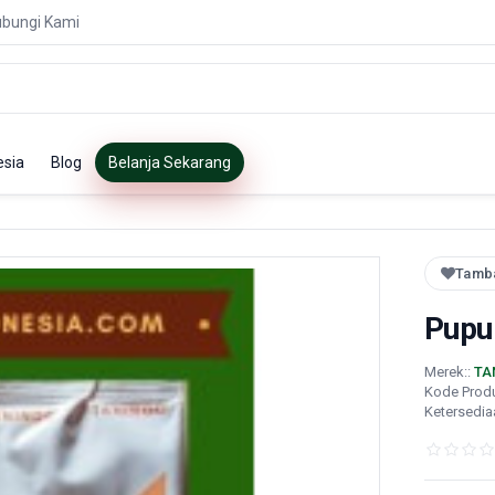
bungi Kami
esia
Blog
Belanja Sekarang
Tamba
Pupu
Merek::
TA
Kode Prod
Ketersedia