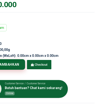
0.000
ram
0
00,00g
n (WxLxH):
0.00cm x 0.00cm x 0.00cm
TAMBAHKAN
Checkout
Customer Service / Customer Service
Butuh bantuan? Chat kami sekarang!
Online