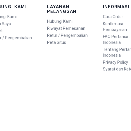
BUNGI KAMI
LAYANAN
INFORMASI
PELANGGAN
ngi Kami
Cara Order
Hubungi Kami
n Saya
Konfirmasi
Riwayat Pemesanan
Pembayaran
et
Retur / Pengembalian
FAQ Pertanian
r / Pengembalian
Peta Situs
Indonesia
Tentang Perta
Indonesia
Privacy Policy
Syarat dan Ke