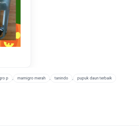
ro p
,
mamigro merah
,
tanindo
,
pupuk daun terbaik