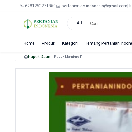
📞 6281252271859
✉️ pertanianian.indonesia@gmail.com
Hu
All
Home
Produk
Kategori
Tentang Pertanian Indon
Pupuk Daun
Pupuk Mamigro P