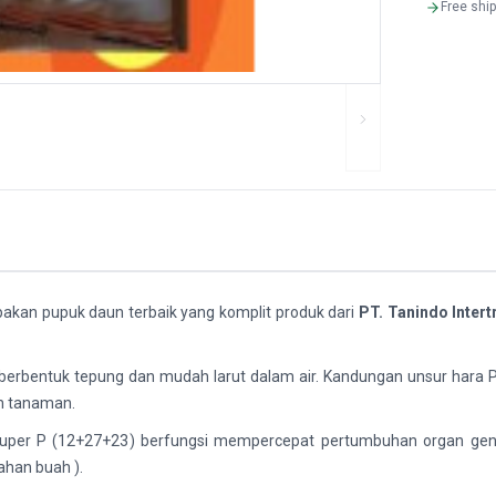
Free shi
kan pupuk daun terbaik yang komplit produk dari
PT. Tanindo Intert
erbentuk tepung dan mudah larut dalam air. Kandungan unsur hara 
eh tanaman.
uper P (12+27+23) berfungsi mempercepat pertumbuhan organ gen
ahan buah ).