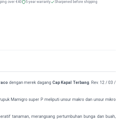
pping over €40
5-year warranty
Sharpened before shipping
raco
dengan merek dagang
Cap Kapal Terbang
. Rev. 12 / 03 /
Pupuk Mamigro super P meliputi unsur makro dan unsur mikro
eratif tanaman, merangsang pertumbuhan bunga dan buah,