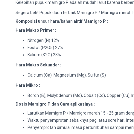
Kelebihan pupuk mamigro P adalah mudah larut karena berben
Segera beli!! Pupuk daun terbaik Mamigro P / Mamigro merah 
Komposisi unsur hara/bahan aktif Mamigro P :
Hara Makro Primer :
Nitrogen (N) 12%
Fosfat (P2O5) 27%
Kalium (K2O) 23%
Hara Makro Sekunder :
Calcium (Ca), Magnesium (Mg), Sulfur (S)
Hara Mikro :
Boron (B), Molybdenum (Mo), Cobalt (Co), Copper (Cu), Ir
Dosis Mamigro P dan Cara aplikasinya :
Larutkan Mamigro P / Mamigro merah 15 - 25 gram denga
Waktu penyemprotan sebaiknya pagi atau sore hari, interva
Penyemprotan dimulai masa pertumbuhan sampai memas