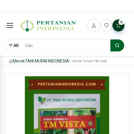
0
All
Merek
TANI MURNI INDONESIA
Benih Tomat TM Vista