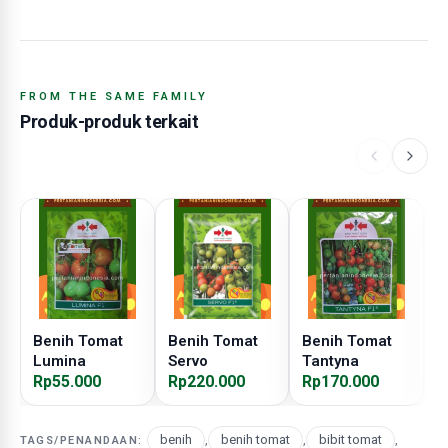
FROM THE SAME FAMILY
Produk-produk terkait
Benih Tomat
Benih Tomat
Benih Tomat
B
Lumina
Servo
Tantyna
B
Rp55.000
Rp220.000
Rp170.000
R
benih
,
benih tomat
,
bibit tomat
,
TAGS/PENANDAAN: