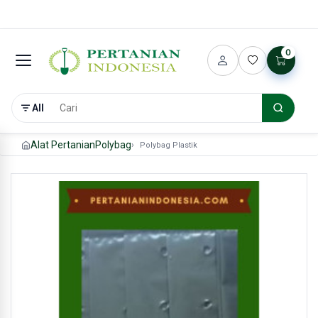
0
All
Alat Pertanian
Polybag
Polybag Plastik