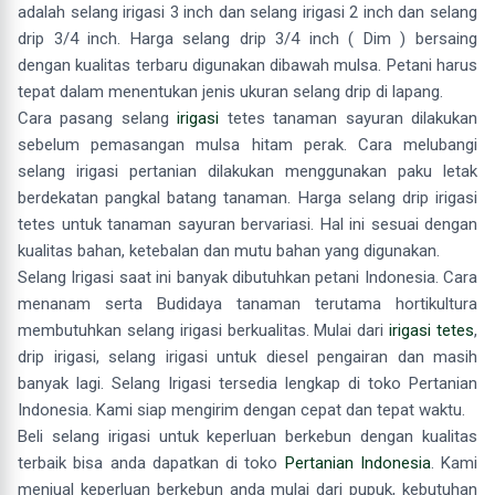
adalah selang irigasi 3 inch dan selang irigasi 2 inch dan selang
drip 3/4 inch. Harga selang drip 3/4 inch ( Dim ) bersaing
dengan kualitas terbaru digunakan dibawah mulsa. Petani harus
tepat dalam menentukan jenis ukuran selang drip di lapang.
Cara pasang selang
irigasi
tetes tanaman sayuran dilakukan
sebelum pemasangan mulsa hitam perak. Cara melubangi
selang irigasi pertanian dilakukan menggunakan paku letak
berdekatan pangkal batang tanaman. Harga selang drip irigasi
tetes untuk tanaman sayuran bervariasi. Hal ini sesuai dengan
kualitas bahan, ketebalan dan mutu bahan yang digunakan.
Selang Irigasi saat ini banyak dibutuhkan petani Indonesia. Cara
menanam serta Budidaya tanaman terutama hortikultura
membutuhkan selang irigasi berkualitas. Mulai dari
irigasi tetes
,
drip irigasi, selang irigasi untuk diesel pengairan dan masih
banyak lagi. Selang Irigasi tersedia lengkap di toko Pertanian
Indonesia. Kami siap mengirim dengan cepat dan tepat waktu.
Beli selang irigasi untuk keperluan berkebun dengan kualitas
terbaik bisa anda dapatkan di toko
Pertanian Indonesia
. Kami
menjual keperluan berkebun anda mulai dari pupuk, kebutuhan