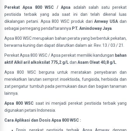
Perekat Apsa 800 WSC / Apsa
adalah salah satu perekat
pestisida terbaik yang ada saat ini dan telah dikenal luas
dikalangan petani. Apsa 800 WSC produk dari
Amway USA
dan
sebagai pemegang pendaftarannya
PT. Amindoway Jaya
.
Apsa 800 WSC merupakan bahan perata yang berbentuk pekatan,
berwarna kuning dan dapat dilarutkan dalam air. Rev. 13 / 03 / 21.
Perekat Apsa 800 WSC / Apsa perekat memiliki kandungan
bahan
aktif Alkil aril alkoksilat 775,2 g/L
dan
Asam Oleat 40,8 g/L
.
Apsa 800 WSC berguna untuk meratakan penyebaran dan
merekatkan larutan semprot insektisida, fungisida, herbisida dan
zat pengatur tumbuh pada permukaan daun dan bagian tanaman
lainnya.
Apsa 800 WSC
saat ini menjadi perekat pestisida terbaik yang
digunakan petani Indonesia.
Cara Aplikasi dan Dosis Apsa 800 WSC :
Dosis perekat pestisida terbaik Apsa Amway dengan