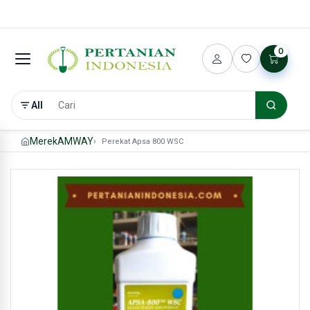
0
All
Merek
AMWAY
Perekat Apsa 800 WSC