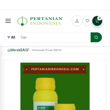
0
All
Merek
BASF
Herbisida Prowl 330 EC