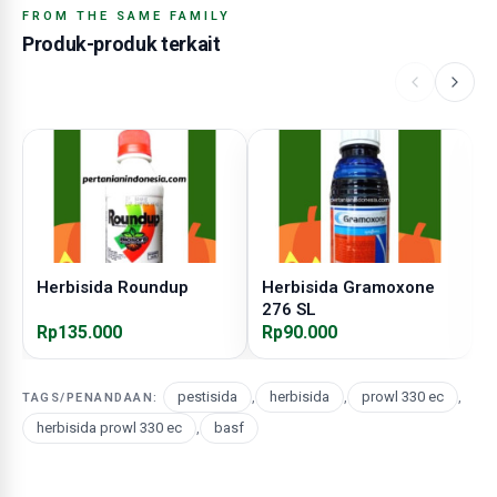
FROM THE SAME FAMILY
Produk-produk terkait
Herbisida Roundup
Herbisida Gramoxone
H
276 SL
Rp135.000
Rp90.000
R
pestisida
,
herbisida
,
prowl 330 ec
,
TAGS/PENANDAAN:
herbisida prowl 330 ec
,
basf