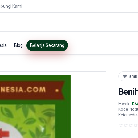
bungi Kami
esia
Blog
Belanja Sekarang
Tamba
Beni
Merek::
EA
Kode Prod
Ketersedia