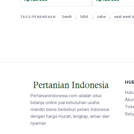
benih
,
bibit
,
cabe
,
east west 
TAGS/PENANDAAN:
HU
Hubu
Pertanianindonesia.com adalah situs
Aku
belanja online jual kebutuhan usaha
Tick
mandiri bisnis berkebun petani Indonesia
Retu
dengan harga murah, lengkap, aman dan
nyaman.