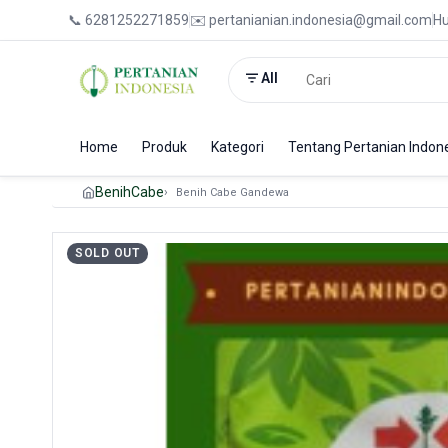
📞 6281252271859
✉️ pertanianian.indonesia@gmail.com
Hu
All
Home
Produk
Kategori
Tentang Pertanian Indon
Benih
Cabe
Benih Cabe Gandewa
SOLD OUT