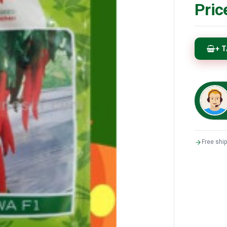
Pric
+ 
Free shi