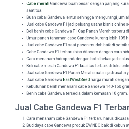
Cabe merah
Gandewa buah besar dengan panjang kurang 
saat tua.
Buah cabai Gandewa lentur sehingga mengurangi jumla
Jual cabe Gandewa F1 jadi peluang usaha bisnis online se
Beli benih cabe Gandewa F1 Cap Panah Merah terbaru di
Umur panen tanaman cabe Gandewa kurang lebih 105 hari 
Jual cabe Gandewa F1 saat panen mudah baik di petaik 
Cabe Gandewa F1 terbaru bisa ditanam dengan cara hidr
Cara menanam hidroponik dengan botol bekas jadi solus
Beli cabe merah Gandewa F1 kualitas terbaik di toko onl
Jual cabe Gandewa F1 Panah Merah saat ini jadi usaha y
Jual cabe Gandewa
EastWestSeed
harga murah dengan c
Kebutuhan benih menanam cabe Gandewa 140-150 gram/
Benih cabe Gandewa tersedia dalam kemasan 10 gram.
Jual Cabe Gandewa F1 Terbar
Cara menanam cabe Gandewa F1 terbaru harus dikuasai p
Budidaya cabe Gandewa produk EWINDO baik di kebun 