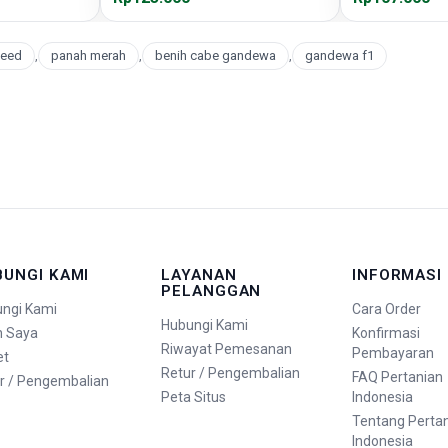
seed
,
panah merah
,
benih cabe gandewa
,
gandewa f1
BUNGI KAMI
LAYANAN
INFORMASI
PELANGGAN
ngi Kami
Cara Order
Hubungi Kami
n Saya
Konfirmasi
Riwayat Pemesanan
Pembayaran
et
Retur / Pengembalian
FAQ Pertanian
r / Pengembalian
Peta Situs
Indonesia
Tentang Perta
Indonesia