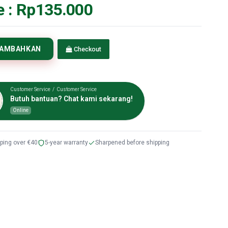
e :
Rp135.000
TAMBAHKAN
Checkout
Customer Service / Customer Service
Butuh bantuan? Chat kami sekarang!
Online
pping over €40
5-year warranty
Sharpened before shipping