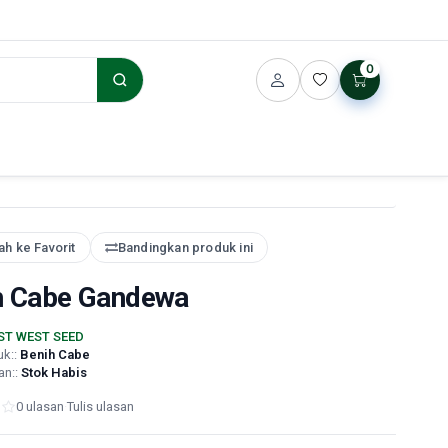
0
h ke Favorit
Bandingkan produk ini
h Cabe Gandewa
ST WEST SEED
uk::
Benih Cabe
an::
Stok Habis
0 ulasan
·
Tulis ulasan