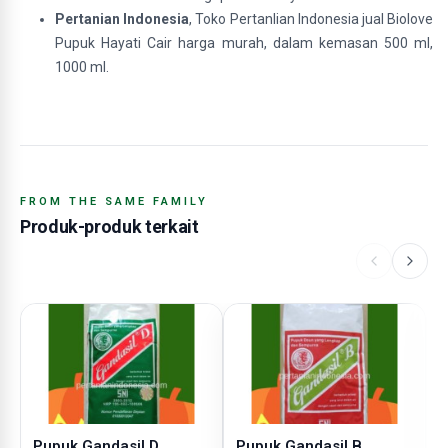
Pertanian Indonesia
, Toko Pertanlian Indonesia jual Biolove
Pupuk Hayati Cair harga murah, dalam kemasan 500 ml,
1000 ml.
FROM THE SAME FAMILY
Produk-produk terkait
Pupuk Gandasil D
Pupuk Gandasil B
P