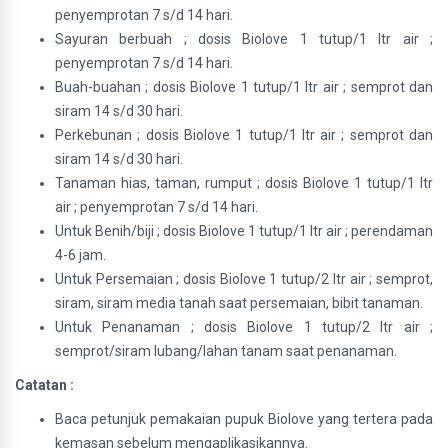
penyemprotan 7 s/d 14 hari.
Sayuran berbuah ; dosis Biolove 1 tutup/1 ltr air ;
penyemprotan 7 s/d 14 hari.
Buah-buahan ; dosis Biolove 1 tutup/1 ltr air ; semprot dan
siram 14 s/d 30 hari.
Perkebunan ; dosis Biolove 1 tutup/1 ltr air ; semprot dan
siram 14 s/d 30 hari.
Tanaman hias, taman, rumput ; dosis Biolove 1 tutup/1 ltr
air ; penyemprotan 7 s/d 14 hari.
Untuk Benih/biji ; dosis Biolove 1 tutup/1 ltr air ; perendaman
4-6 jam.
Untuk Persemaian ; dosis Biolove 1 tutup/2 ltr air ; semprot,
siram, siram media tanah saat persemaian, bibit tanaman.
Untuk Penanaman ; dosis Biolove 1 tutup/2 ltr air ;
semprot/siram lubang/lahan tanam saat penanaman.
Catatan :
Baca petunjuk pemakaian pupuk Biolove yang tertera pada
kemasan sebelum mengaplikasikannya.