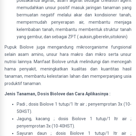
polisakarida alginat, asam alginat sebagai chelation agent
memudahkan unsur positif masuk jaringan tanaman yang
bermuatan negatif melalui akar dan kondisioner tanah,
mempermudah penyerapan air, membantu menjaga
kelembaban tanah, membantu membentuk struktur tanah
yang gembur, dan sebagai ZPT ( auksin,giberelin,sitokinin)
Pupuk Biolove juga mengandung mikroorganisme fungsional
selain asam amino, unsur hara makro dan mikro serta unsur
nutrisi lainnya. Manfaat Biolove untuk melindungi dan mencegah
hama penyakit, meningkatkan kualitas dan kuantitas hasil
tanaman, membantu kelestarian lahan dan memperpanjang usia
produktif tanaman.
Jenis Tanaman, Dosis Biolove dan Cara Aplikasinya :
Padi ; dosis Biolove 1 tutup/1 ltr air ; penyemprotan 3x (10-
50HST).
Jagung, kacang ; dosis Biolove 1 tutup/1 ltr air ;
penyemprotan 3x (10-40HST).
Sayuran daun ; dosis Biolove 1 tutup/1 ltr air ;