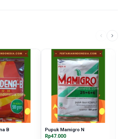
na B
Pupuk Mamigro N
Pupuk B
Rp47.000
Rp55.00