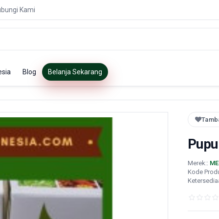
bungi Kami
esia
Blog
Belanja Sekarang
Tamba
Pupu
Merek::
ME
Kode Prod
Ketersedia