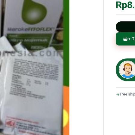
Rp8
+ 
Free shi