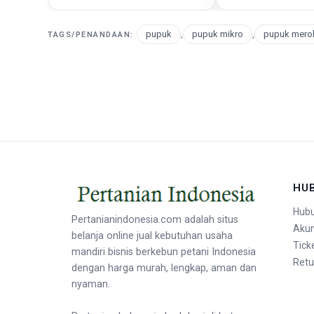
pupuk
,
pupuk mikro
,
pupuk merok
TAGS/PENANDAAN:
HU
Hubu
Pertanianindonesia.com adalah situs
Aku
belanja online jual kebutuhan usaha
Tick
mandiri bisnis berkebun petani Indonesia
Retu
dengan harga murah, lengkap, aman dan
nyaman.