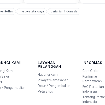
e fitoflex
,
meroke tetap jaya
,
pertanian indonesia.
BUNGI KAMI
LAYANAN
INFORMASI
PELANGGAN
ngi Kami
Cara Order
Hubungi Kami
n Saya
Konfirmasi
Riwayat Pemesanan
Pembayaran
et
Retur / Pengembalian
FAQ Pertanian
r / Pengembalian
Peta Situs
Indonesia
Tentang Perta
Indonesia