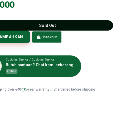
.000
Sold Out
TAMBAHKAN
Checkout
Customer Service / Customer Service
Butuh bantuan? Chat kami sekarang!
Online
pping over €40
5-year warranty
Sharpened before shipping