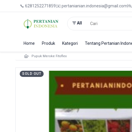
📞 6281252271859
✉️ pertanianian.indonesia@gmail.com
Hu
All
Home
Produk
Kategori
Tentang Pertanian Indon
Pupuk Meroke Fitoflex
SOLD OUT