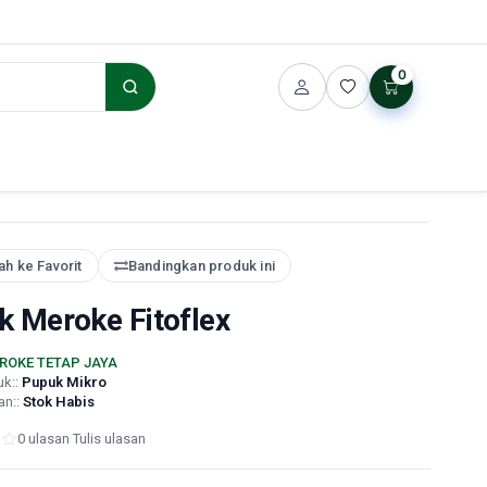
0
h ke Favorit
Bandingkan produk ini
k Meroke Fitoflex
ROKE TETAP JAYA
uk::
Pupuk Mikro
an::
Stok Habis
0 ulasan
·
Tulis ulasan