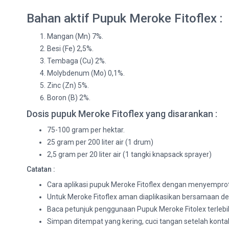
Bahan aktif Pupuk Meroke Fitoflex :
Mangan (Mn) 7%.
Besi (Fe) 2,5%.
Tembaga (Cu) 2%.
Molybdenum (Mo) 0,1%.
Zinc (Zn) 5%.
Boron (B) 2%.
Dosis pupuk Meroke Fitoflex yang disarankan :
75-100 gram per hektar.
25 gram per 200 liter air (1 drum)
2,5 gram per 20 liter air (1 tangki knapsack sprayer)
Catatan :
Cara aplikasi pupuk Meroke Fitoflex dengan menyempro
Untuk Meroke Fitoflex aman diaplikasikan bersamaan den
Baca petunjuk penggunaan Pupuk Meroke Fitolex terleb
Simpan ditempat yang kering, cuci tangan setelah konta