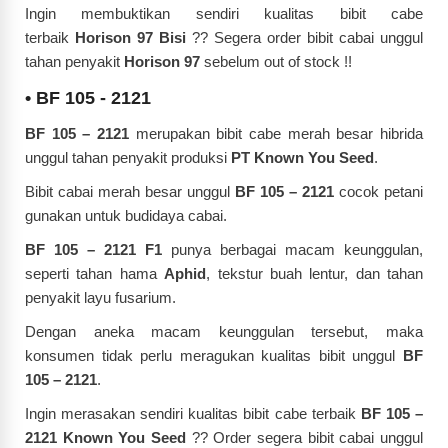
Ingin membuktikan sendiri kualitas bibit cabe
terbaik
Horison 97 Bisi
??
Segera order bibit cabai unggul
tahan penyakit
Horison 97
sebelum out of stock !!
•
BF 105 - 2121
BF 105 – 2121
merupakan bibit cabe merah besar hibrida
unggul tahan penyakit produksi
PT Known You Seed
.
Bibit cabai merah besar unggul
BF 105 – 2121
cocok petani
gunakan untuk budidaya cabai.
BF 105 – 2121 F1
punya berbagai macam keunggulan,
seperti tahan hama
Aphid
, tekstur buah lentur, dan tahan
penyakit layu fusarium.
Dengan aneka macam keunggulan tersebut, maka
konsumen tidak perlu meragukan kualitas bibit unggul
BF
105 – 2121
.
Ingin merasakan sendiri kualitas bibit cabe terbaik
BF 105 –
2121 Known You Seed
?? Order segera bibit cabai unggul