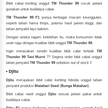
Bibit cabai keriting unggul
TM Thunder 99
cocok petani
gunakan untuk budidaya cabai.
TM Thunder 99 F1
punya berbagai macam keunggulan,
seperti tahan hama thrips, potensi hasil panen tinggi, dan
tahan penyakit layu bakteri.
Dengan aneka ragam kelebihan itu, maka konsumen tidak
usah ragu dengan kualitas bibit unggul
TM Thunder 99
.
Ingin merasakan sendiri kualitas bibit cabe terbaik
TM
Thunder 99 Tani Murni
??
Segera order bibit cabai unggul
tahan penyakit
TM Thunder 99
sebelum out of stock !!
•
Djitu
Djitu
merupakan bibit cabe keriting hibrida unggul tahan
penyakit produksi
Matahari Seed
(
Bunga Matahari
).
Bibit cabai rawit unggul
Djitu
sesuai petani pakai untuk
budidaya cabai.
Djitu F1
punya berbagai macam keunggulan, seperti hasil