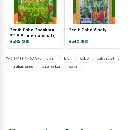
Benih Cabe Bhaskara
Benih Cabe Vinoty
B
PT BISI International (
BISI )
Rp85.000
Rp40.000
R
benih
,
bibit
,
cabe
,
cabe rawit
,
TAGS/PENANDAAN:
matahari seed
,
cabe sekar
,
sekar