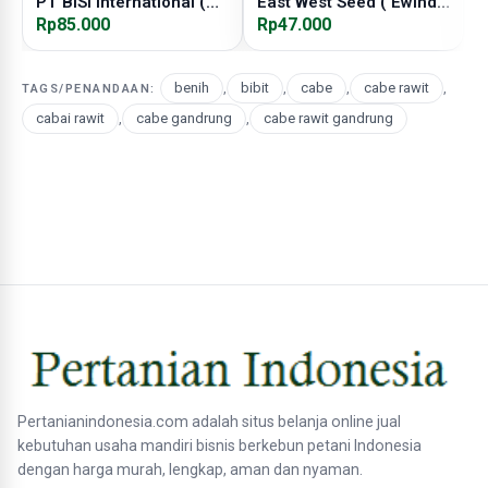
PT BISI International (
East West Seed ( Ewindo
BISI )
Rp85.000
)
Rp47.000
R
benih
,
bibit
,
cabe
,
cabe rawit
,
TAGS/PENANDAAN:
cabai rawit
,
cabe gandrung
,
cabe rawit gandrung
Pertanianindonesia.com adalah situs belanja online jual
kebutuhan usaha mandiri bisnis berkebun petani Indonesia
dengan harga murah, lengkap, aman dan nyaman.