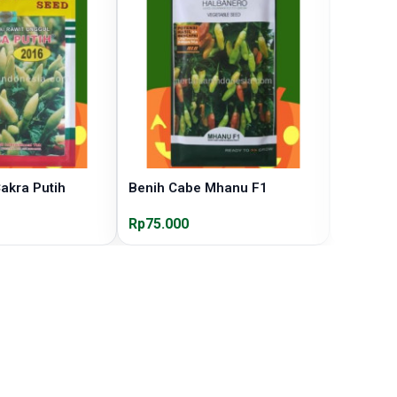
akra Putih
Benih Cabe Mhanu F1
Benih C
Rp75.000
Rp70.00