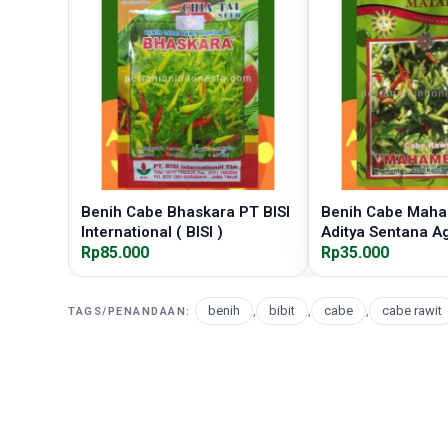
Benih Cabe Bhaskara PT BISI
Benih Cabe Mah
International ( BISI )
Aditya Sentana A
Rp85.000
Rp35.000
benih
,
bibit
,
cabe
,
cabe rawit
TAGS/PENANDAAN: