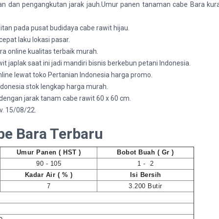
n dan pengangkutan jarak jauh.Umur panen tanaman cabe Bara kurang
tan pada pusat budidaya cabe rawit hijau.
epat laku lokasi pasar.
ra online kualitas terbaik murah.
 japlak saat ini jadi mandiri bisnis berkebun petani Indonesia.
online lewat toko Pertanian Indonesia harga promo.
Indonesia stok lengkap harga murah.
engan jarak tanam cabe rawit 60 x 60 cm.
v. 15/08/22.
be Bara Terbaru
Umur Panen ( HST )
Bobot Buah ( Gr )
90 - 105
1 - 2
Kadar Air ( % )
Isi Bersih
7
3.200 Butir