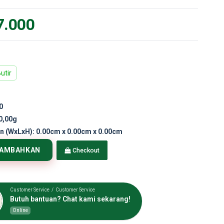
7.000
utir
0
0,00g
n (WxLxH):
0.00cm x 0.00cm x 0.00cm
TAMBAHKAN
Checkout
Customer Service / Customer Service
Butuh bantuan? Chat kami sekarang!
Online