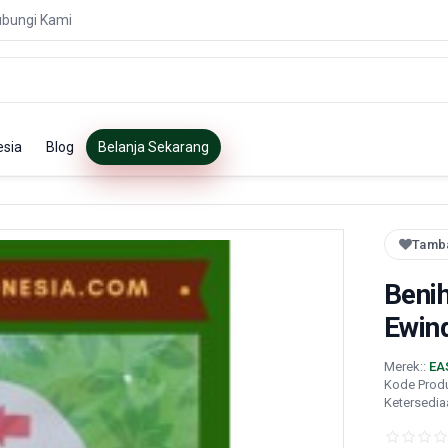
bungi Kami
esia
Blog
Belanja Sekarang
Tamba
Beni
Ewin
Merek::
EA
Kode Prod
Ketersedia