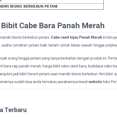
9
NDIRI BISNIS BERKEBUN PETANI
 Bibit Cabe Bara Panah Merah
mandiri bisnis berkebun petani.
Cabe rawit hijau Panah Merah
ini kini j
i usaha rumahan petani baik tanam untuk lokasi sawah hingga polyb
ak orang hingga petani yang tanya berkaitan dengan produk ini. Pertany
it bara cap panah merah, harga bibit cabe rawit bara, budidaya cabe bar
 kini jadi bibit favorit petani saat mandiri bisnis berkebun. Kini bibit
c
benarnya sudah bisa anda temukan jawabannya lewat
website
toko Per
ga Terbaru