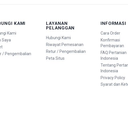
BUNGI KAMI
LAYANAN
INFORMASI
PELANGGAN
ngi Kami
Cara Order
Hubungi Kami
n Saya
Konfirmasi
Riwayat Pemesanan
Pembayaran
et
Retur / Pengembalian
FAQ Pertanian
r / Pengembalian
Peta Situs
Indonesia
Tentang Perta
Indonesia
Privacy Policy
Syarat dan Ke