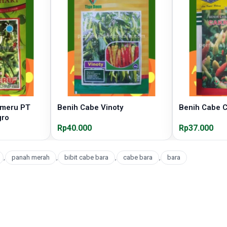
ameru PT
Benih Cabe Vinoty
Benih Cabe C
gro
Rp40.000
Rp37.000
,
panah merah
,
bibit cabe bara
,
cabe bara
,
bara