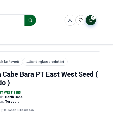
0
h ke Favorit
Bandingkan produk ini
h Cabe Bara PT East West Seed (
do )
ST WEST SEED
uk::
Benih Cabe
an::
Tersedia
0 ulasan
·
Tulis ulasan