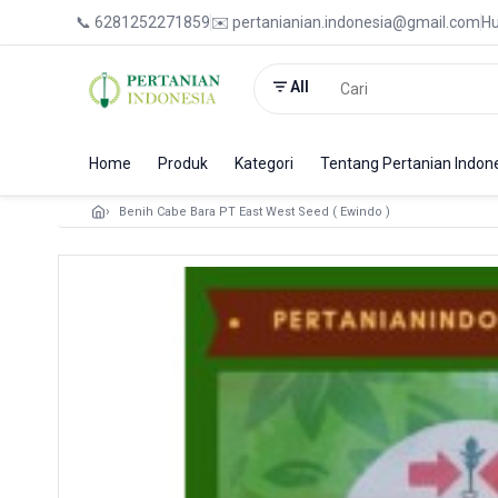
📞 6281252271859
✉️ pertanianian.indonesia@gmail.com
Hu
All
Home
Produk
Kategori
Tentang Pertanian Indon
Benih Cabe Bara PT East West Seed ( Ewindo )