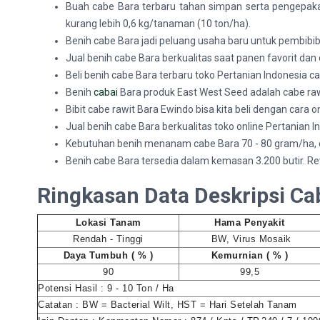
Buah cabe Bara terbaru tahan simpan serta pengepaka
kurang lebih 0,6 kg/tanaman (10 ton/ha).
Benih cabe Bara jadi peluang usaha baru untuk pembibibi
Jual benih cabe Bara berkualitas saat panen favorit dan c
Beli benih cabe Bara terbaru toko Pertanian Indonesia ca
Benih
cabai
Bara produk East West Seed adalah cabe rawit
Bibit cabe rawit Bara Ewindo bisa kita beli dengan cara 
Jual benih cabe Bara berkualitas toko online Pertanian 
Kebutuhan benih menanam cabe Bara 70 - 80 gram/ha, d
Benih cabe Bara tersedia dalam kemasan 3.200 butir. Re
Ringkasan Data Deskripsi Ca
Lokasi Tanam
Hama Penyakit
Rendah - Tinggi
BW, Virus Mosaik
Daya Tumbuh ( % )
Kemurnian ( % )
90
99,5
Potensi Hasil : 9 - 10 Ton / Ha
Catatan : BW = Bacterial Wilt, HST = Hari Setelah Tanam