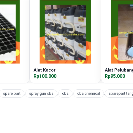
Alat Kocor
Alat Peluban
Rp100.000
Rp95.000
spare part
,
spray gun cba
,
cba
,
cba chemical
,
sparepart tang