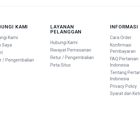
BUNGI KAMI
LAYANAN
INFORMASI
PELANGGAN
ngi Kami
Cara Order
Hubungi Kami
n Saya
Konfirmasi
Riwayat Pemesanan
Pembayaran
et
Retur / Pengembalian
FAQ Pertanian
r / Pengembalian
Peta Situs
Indonesia
Tentang Perta
Indonesia
Privacy Policy
Syarat dan Ke