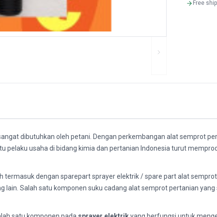
Free shi
g sangat dibutuhkan oleh petani. Dengan perkembangan alat semprot pe
tu pelaku usaha di bidang kimia dan pertanian Indonesia turut memprod
ah termasuk dengan sparepart sprayer elektrik / spare part alat semprot
kung lain. Salah satu komponen suku cadang alat semprot pertanian yan
alah satu komponen pada
sprayer elektrik
yang berfungsi untuk mengel