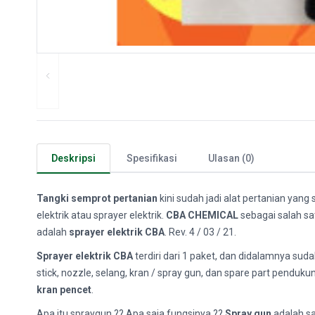
Deskripsi
Spesifikasi
Ulasan (0)
Tangki semprot pertanian
kini sudah jadi alat pertanian yan
elektrik atau sprayer elektrik.
CBA CHEMICAL
sebagai salah sa
adalah
sprayer elektrik CBA
. Rev. 4 / 03 / 21.
Sprayer elektrik CBA
terdiri dari 1 paket, dan didalamnya sud
stick, nozzle, selang, kran / spray gun, dan spare part pendu
kran pencet
.
Apa itu spraygun ?? Apa saja fungsinya ??
Spray gun
adalah s