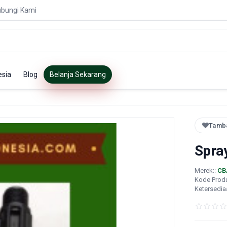
bungi Kami
esia
Blog
Belanja Sekarang
Tamba
Spra
Merek::
CB
Kode Prod
Ketersedia