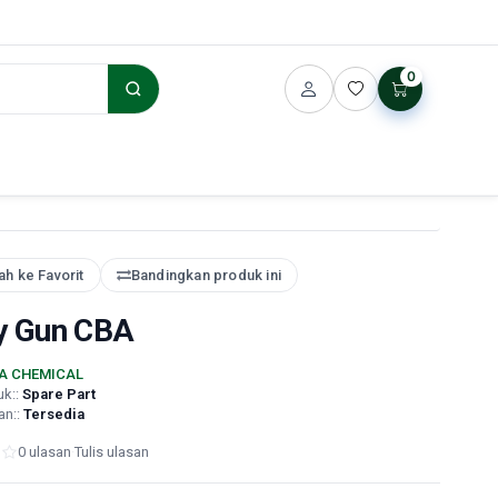
0
h ke Favorit
Bandingkan produk ini
y Gun CBA
A CHEMICAL
uk::
Spare Part
an::
Tersedia
0 ulasan
·
Tulis ulasan