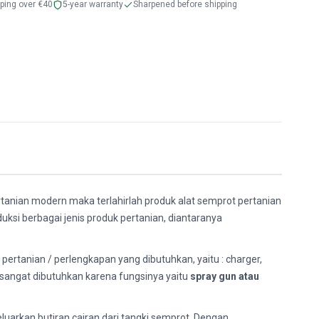
pping over €40
5-year warranty
Sharpened before shipping
rtanian modern maka terlahirlah produk alat semprot pertanian
uksi berbagai jenis produk pertanian, diantaranya
 pertanian / perlengkapan yang dibutuhkan, yaitu : charger,
g sangat dibutuhkan karena fungsinya yaitu
spray gun atau
uarkan butiran cairan dari tangki semprot. Dengan