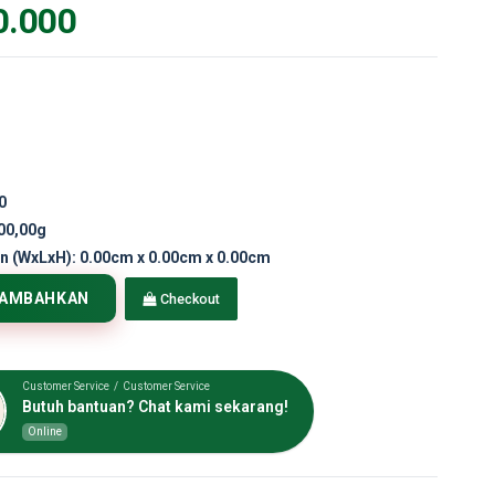
0.000
0
00,00g
n (WxLxH):
0.00cm x 0.00cm x 0.00cm
TAMBAHKAN
Checkout
Customer Service / Customer Service
Butuh bantuan? Chat kami sekarang!
Online