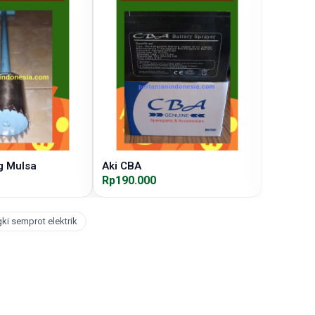
g Mulsa
Aki CBA
Tali Sal
Rp190.000
Rp12.00
ki semprot elektrik