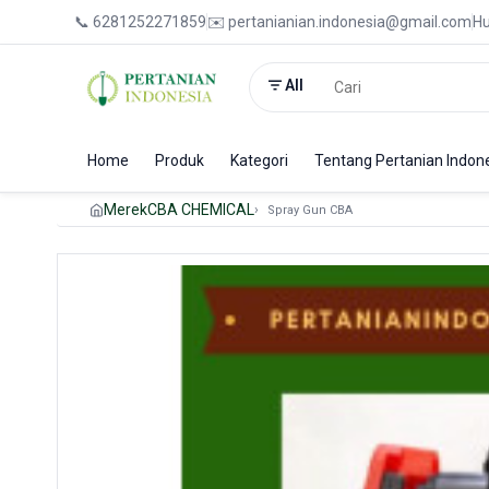
📞 6281252271859
✉️ pertanianian.indonesia@gmail.com
Hu
All
Home
Produk
Kategori
Tentang Pertanian Indon
Merek
CBA CHEMICAL
Spray Gun CBA