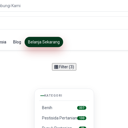
bungi Kami
esia
Blog
Belanja Sekarang
🎛️ Filter (3)
KATEGORI
Benih
337
Pestisida Pertanian
130