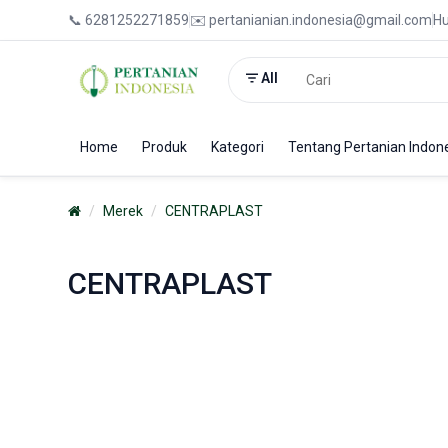
📞 6281252271859
✉️ pertanianian.indonesia@gmail.com
Hu
All
Home
Produk
Kategori
Tentang Pertanian Indon
Merek
CENTRAPLAST
CENTRAPLAST