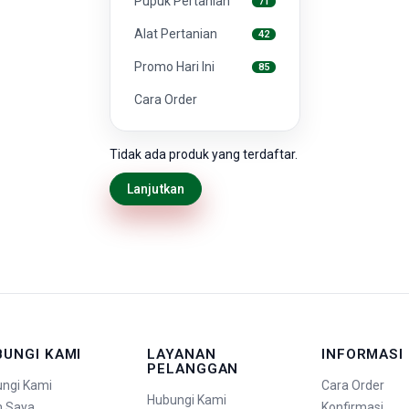
Pupuk Pertanian
71
Alat Pertanian
42
Promo Hari Ini
85
Cara Order
Tidak ada produk yang terdaftar.
Lanjutkan
BUNGI KAMI
LAYANAN
INFORMASI
PELANGGAN
ngi Kami
Cara Order
Hubungi Kami
n Saya
Konfirmasi