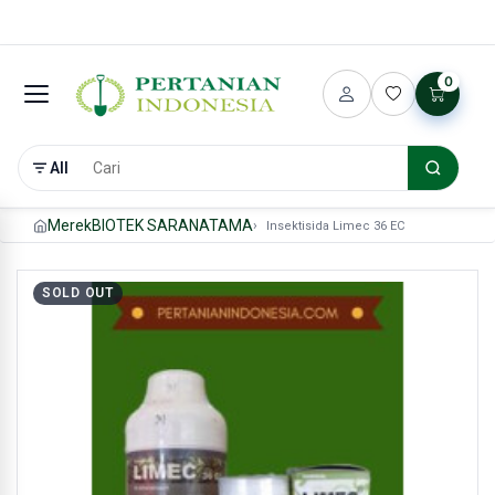
0
All
Merek
BIOTEK SARANATAMA
Insektisida Limec 36 EC
SOLD OUT