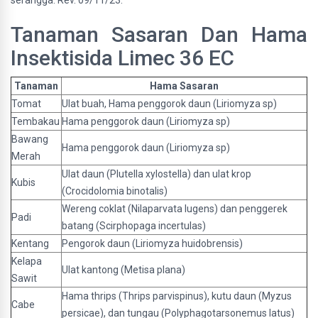
serangga. Rev. 09/11/23.
Tanaman Sasaran Dan Hama
Insektisida Limec 36 EC
Tanaman
Hama Sasaran
Tomat
Ulat buah, Hama penggorok daun (Liriomyza sp)
Tembakau
Hama penggorok daun (Liriomyza sp)
Bawang
Hama penggorok daun (Liriomyza sp)
Merah
Ulat daun (Plutella xylostella) dan ulat krop
Kubis
(Crocidolomia binotalis)
Wereng coklat (Nilaparvata lugens) dan penggerek
Padi
batang (Scirphopaga incertulas)
Kentang
Pengorok daun (Liriomyza huidobrensis)
Kelapa
Ulat kantong (Metisa plana)
Sawit
Hama thrips (Thrips parvispinus), kutu daun (Myzus
Cabe
persicae), dan tungau (Polyphagotarsonemus latus)