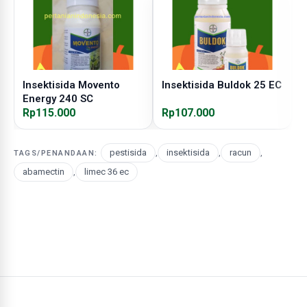
Insektisida Movento
Insektisida Buldok 25 EC
I
Energy 240 SC
S
Rp115.000
Rp107.000
R
pestisida
,
insektisida
,
racun
,
TAGS/PENANDAAN:
abamectin
,
limec 36 ec