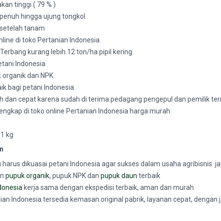
kan tinggi ( 79 % )
 penuh hingga ujung tongkol
i setelah tanam
online di toko Pertanian Indonesia
 Terbang
kurang lebih 12 ton/ha pipil kering
tani Indonesia
 organik dan NPK
ik bagi petani Indonesia
dan cepat karena sudah di terima pedagang pengepul dan pemilik te
k lengkap di toko online Pertanian Indonesia harga murah
 1 kg
on
 harus dikuasai petani Indonesia agar sukses dalam usaha agribisnis ja
an
pupuk organik
, pupuk NPK dan
pupuk daun
terbaik
donesia
kerja sama dengan ekspedisi terbaik, aman dan murah
anian Indonesia tersedia kemasan original pabrik, layanan cepat, dengan