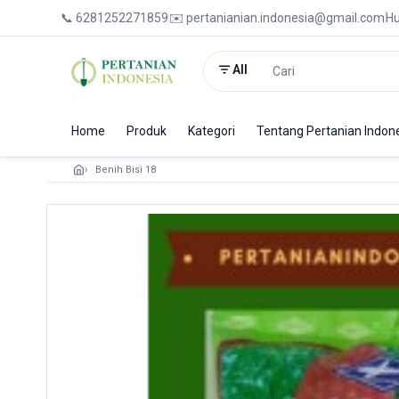
📞 6281252271859
✉️ pertanianian.indonesia@gmail.com
Hu
All
Home
Produk
Kategori
Tentang Pertanian Indon
Benih Bisi 18