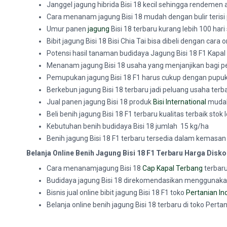
Janggel jagung hibrida Bisi 18 kecil sehingga rendemen a
Cara menanam jagung Bisi 18 mudah dengan bulir terisi
Umur panen
jagung
Bisi 18 terbaru kurang lebih 100 har
Bibit jagung Bisi 18 Bisi Chia Tai bisa dibeli dengan cara 
Potensi hasil tanaman
budidaya Jagung Bisi 18 F1 Kapal
Menanam jagung Bisi 18 usaha yang menjanjikan bagi pe
Pemupukan jagung Bisi 18 F1 harus cukup dengan pupuk
Berkebun jagung Bisi 18 terbaru jadi peluang usaha terba
Jual panen jagung Bisi 18 produk
Bisi International
mudah 
Beli benih jagung Bisi 18 F1 terbaru kualitas terbaik sto
Kebutuhan benih budidaya
Bisi 18 jumlah 15 kg/ha
Benih
jagung Bisi 18 F1 terbaru tersedia dalam kemasan
Belanja Online Benih Jagung Bisi 18 F1 Terbaru Harga Disk
Cara menanamjagung Bisi 18
Cap Kapal Terbang
terbaru
Budidaya jagung Bisi 18 direkomendasikan menggunak
Bisnis jual online bibit jagung Bisi 18 F1 toko
Pertanian In
Belanja online benih jagung Bisi 18 terbaru di toko Pert