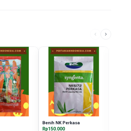
Benih NK Perkasa
Benih Bi
Rp150.000
Rp80.00