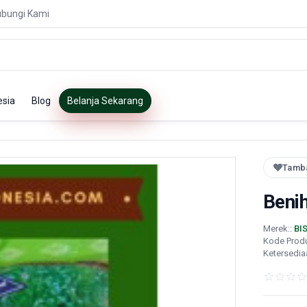
bungi Kami
esia
Blog
Belanja Sekarang
Tamba
Benih
Merek::
BI
Kode Prod
Ketersedia