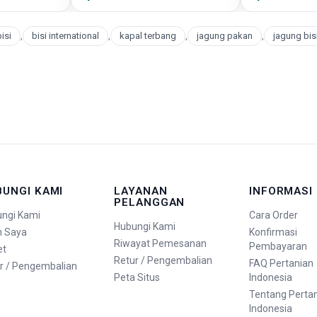
isi
,
bisi international
,
kapal terbang
,
jagung pakan
,
jagung bisi
BUNGI KAMI
LAYANAN
INFORMASI
PELANGGAN
ngi Kami
Cara Order
Hubungi Kami
n Saya
Konfirmasi
Riwayat Pemesanan
Pembayaran
et
Retur / Pengembalian
FAQ Pertanian
r / Pengembalian
Peta Situs
Indonesia
Tentang Perta
Indonesia