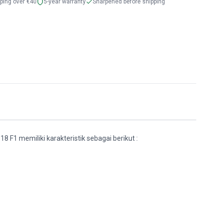
pping over €40
5-year warranty
Sharpened before shipping
 18 F1 memiliki karakteristik sebagai berikut :