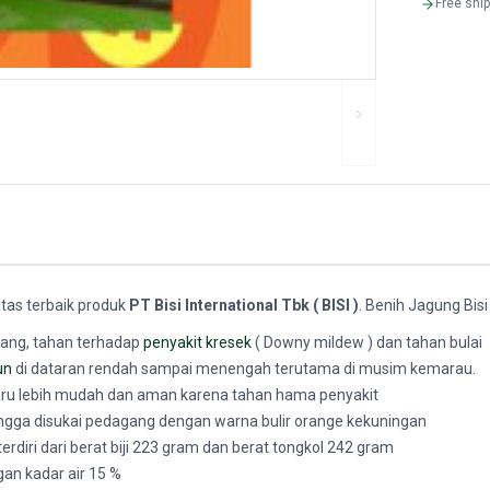
Free shi
itas terbaik produk
PT Bisi International Tbk ( BISI )
. Benih Jagung Bisi
edang, tahan terhadap
penyakit kresek
( Downy mildew ) dan tahan bulai
un
di dataran rendah sampai menengah terutama di musim kemarau.
baru lebih mudah dan aman karena tahan hama penyakit
gga disukai pedagang dengan warna bulir orange kekuningan
erdiri dari berat biji 223 gram dan berat tongkol 242 gram
gan kadar air 15 %