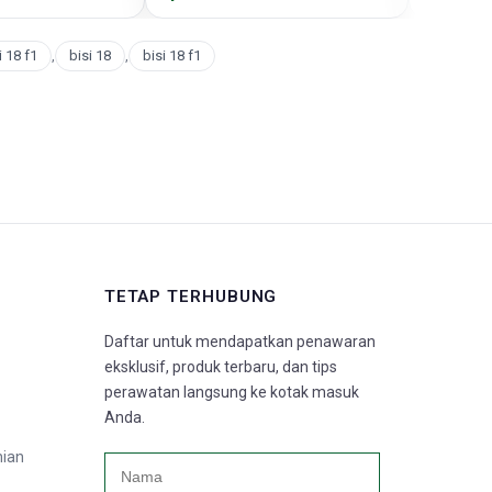
 18 f1
,
bisi 18
,
bisi 18 f1
TETAP TERHUBUNG
Daftar untuk mendapatkan penawaran
eksklusif, produk terbaru, dan tips
perawatan langsung ke kotak masuk
Anda.
nian