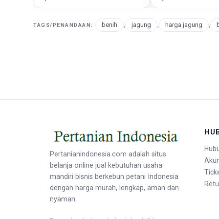
benih
,
jagung
,
harga jagung
,
b
TAGS/PENANDAAN:
HU
Hubu
Pertanianindonesia.com adalah situs
Aku
belanja online jual kebutuhan usaha
Tick
mandiri bisnis berkebun petani Indonesia
Retu
dengan harga murah, lengkap, aman dan
nyaman.