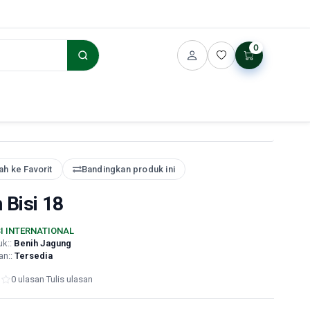
0
h ke Favorit
Bandingkan produk ini
 Bisi 18
SI INTERNATIONAL
uk::
Benih Jagung
an::
Tersedia
0 ulasan
·
Tulis ulasan