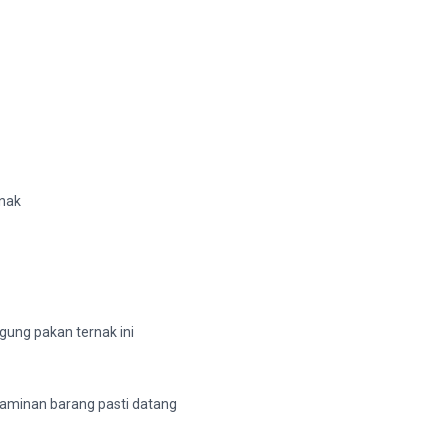
rnak
gung pakan ternak ini
 jaminan barang pasti datang