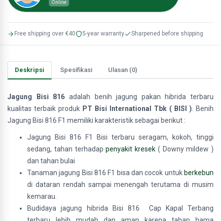
Online
Free shipping over €40
5-year warranty
Sharpened before shipping
Deskripsi
Spesifikasi
Ulasan (0)
Jagung Bisi 816
adalah benih jagung pakan hibrida terbaru
kualitas terbaik produk
PT Bisi International Tbk ( BISI )
. Benih
Jagung Bisi 816 F1 memiliki karakteristik sebagai berikut :
Jagung Bisi 816 F1 Bisi terbaru seragam, kokoh, tinggi
sedang, tahan terhadap
penyakit kresek
( Downy mildew )
dan tahan bulai
Tanaman
jagung Bisi 816 F1 bisa dan cocok untuk
berkebun
di dataran rendah sampai menengah terutama di musim
kemarau.
Budidaya jagung hibrida Bisi 816 Cap Kapal Terbang
terbaru lebih mudah dan aman karena tahan hama