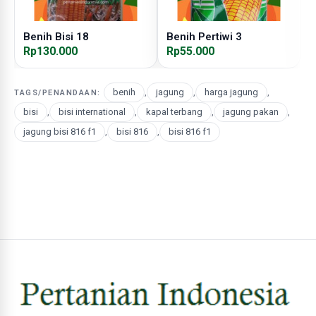
Benih Bisi 18
Benih Pertiwi 3
B
Rp130.000
Rp55.000
R
benih
,
jagung
,
harga jagung
,
TAGS/PENANDAAN:
bisi
,
bisi international
,
kapal terbang
,
jagung pakan
,
jagung bisi 816 f1
,
bisi 816
,
bisi 816 f1