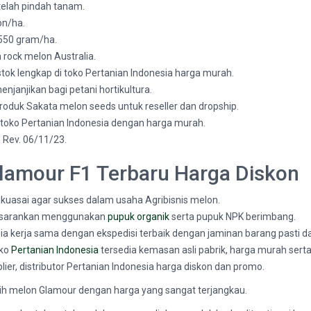
telah pindah tanam.
on/ha.
550 gram/ha.
rock melon Australia.
 stok lengkap di toko Pertanian Indonesia harga murah.
janjikan bagi petani hortikultura.
produk Sakata melon seeds untuk reseller dan dropship.
i toko Pertanian Indonesia dengan harga murah.
 Rev. 06/11/23.
Glamour F1 Terbaru Harga Diskon
uasai agar sukses dalam usaha Agribisnis melon.
 disarankan menggunakan
pupuk organik
serta pupuk NPK berimbang.
sia kerja sama dengan ekspedisi terbaik dengan jaminan barang pasti d
oko
Pertanian Indonesia
tersedia kemasan asli pabrik, harga murah serta
ier, distributor Pertanian Indonesia harga diskon dan promo.
ih melon Glamour dengan harga yang sangat terjangkau.