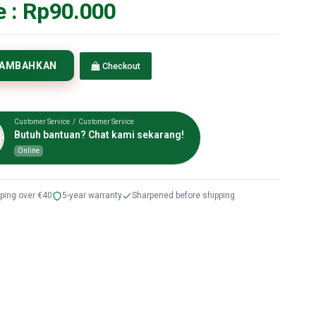
e :
Rp90.000
TAMBAHKAN
Checkout
Customer Service / Customer Service
Butuh bantuan? Chat kami sekarang!
Online
pping over €40
5-year warranty
Sharpened before shipping