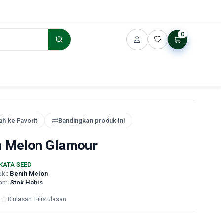
0
h ke Favorit
Bandingkan produk ini
h Melon Glamour
KATA SEED
uk::
Benih Melon
an::
Stok Habis
0 ulasan
·
Tulis ulasan