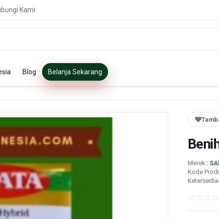
bungi Kami
esia
Blog
Belanja Sekarang
Tamba
Beni
Merek::
SA
Kode Prod
Ketersedia