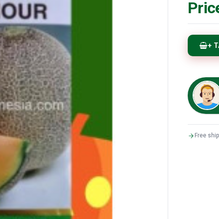
Pric
+ 
Free shi