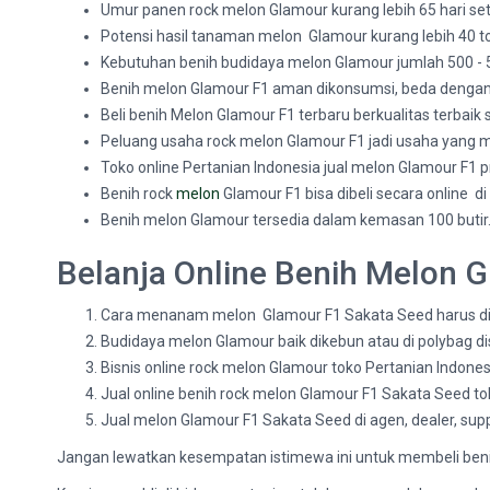
Umur panen rock melon Glamour kurang lebih 65 hari se
Potensi hasil tanaman melon Glamour kurang lebih 40 t
Kebutuhan benih budidaya melon Glamour jumlah 500 - 
Benih melon Glamour F1 aman dikonsumsi, beda dengan 
Beli benih Melon Glamour F1 terbaru berkualitas terbaik
Peluang usaha rock melon Glamour F1 jadi usaha yang men
Toko online Pertanian Indonesia jual melon Glamour F1 
Benih rock
melon
Glamour F1 bisa dibeli secara online d
Benih melon Glamour tersedia dalam kemasan 100 butir.
Belanja Online Benih Melon 
Cara menanam melon Glamour F1 Sakata Seed harus dik
Budidaya melon Glamour baik dikebun atau di polybag
Bisnis online rock melon Glamour toko Pertanian Indone
Jual online benih rock melon Glamour F1 Sakata Seed t
Jual melon Glamour F1 Sakata Seed di agen, dealer, suppl
Jangan lewatkan kesempatan istimewa ini untuk membeli ben