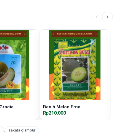
Gracia
Benih Melon Erna
Benih Me
Rp210.000
Rp240.0
,
sakata glamour