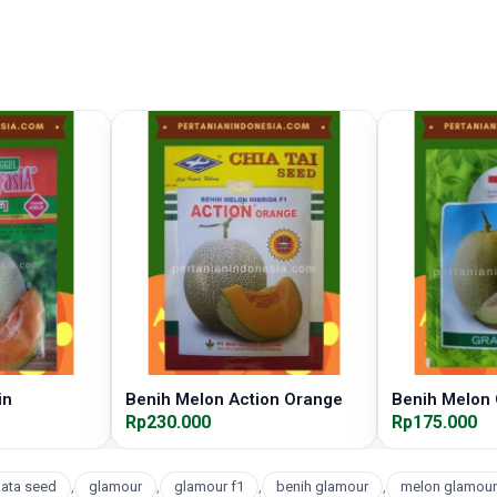
in
Benih Melon Action Orange
Benih Melon 
Rp230.000
Rp175.000
ata seed
,
glamour
,
glamour f1
,
benih glamour
,
melon glamour