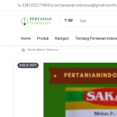
📞 6281252271859
✉️ pertanianian.indonesia@gmail.com
Hu
All
Home
Produk
Kategori
Tentang Pertanian Indon
Benih Melon Glamour
SOLD OUT