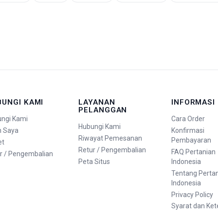
BUNGI KAMI
LAYANAN
INFORMASI
PELANGGAN
ngi Kami
Cara Order
Hubungi Kami
n Saya
Konfirmasi
Riwayat Pemesanan
Pembayaran
et
Retur / Pengembalian
FAQ Pertanian
r / Pengembalian
Peta Situs
Indonesia
Tentang Perta
Indonesia
Privacy Policy
Syarat dan Ke