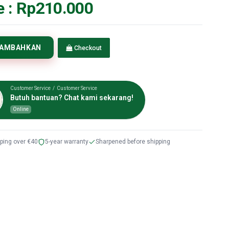
e :
Rp210.000
TAMBAHKAN
Checkout
Customer Service / Customer Service
Butuh bantuan? Chat kami sekarang!
Online
pping over €40
5-year warranty
Sharpened before shipping