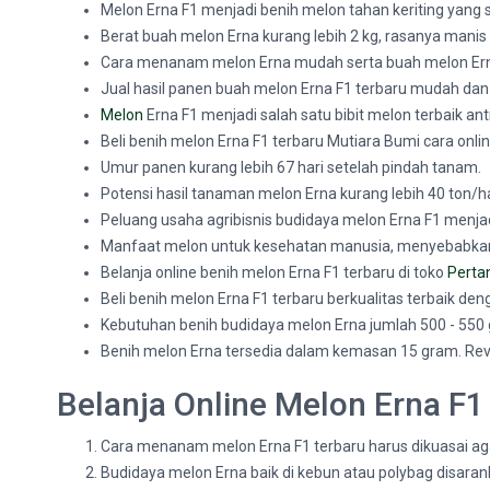
Melon Erna F1 menjadi benih melon tahan keriting yang s
Berat buah melon Erna kurang lebih 2 kg, rasanya manis
Cara menanam melon Erna mudah serta buah melon Erna
Jual hasil panen buah melon Erna F1 terbaru mudah dan
Melon
Erna F1 menjadi salah satu bibit melon terbaik ant
Beli benih melon Erna F1 terbaru Mutiara Bumi cara onli
Umur panen kurang lebih 67 hari setelah pindah tanam.
Potensi hasil tanaman melon Erna kurang lebih 40 ton/h
Peluang usaha agribisnis budidaya melon Erna F1 menja
Manfaat melon untuk kesehatan manusia, menyebabkan
Belanja online benih melon Erna F1 terbaru di toko
Perta
Beli benih melon Erna F1 terbaru berkualitas terbaik de
Kebutuhan benih budidaya melon Erna jumlah 500 - 550
Benih melon Erna tersedia dalam kemasan 15 gram. Rev
Belanja Online Melon Erna F1
Cara menanam melon Erna F1 terbaru harus dikuasai aga
Budidaya melon Erna baik di kebun atau polybag disa