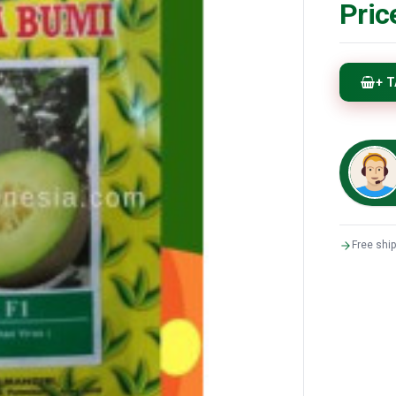
Pric
+ 
Free shi