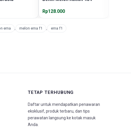
Rp128.000
Rp240.0
n erna
,
melon erna f1
,
erna f1
TETAP TERHUBUNG
Daftar untuk mendapatkan penawaran
eksklusif, produk terbaru, dan tips
perawatan langsung ke kotak masuk
Anda.