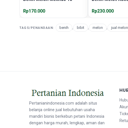
Rp170.000
Rp230.000
benih
,
bibit
,
melon
,
jual melon
TAGS/PENANDAAN:
HU
Hubu
Pertanianindonesia.com adalah situs
Aku
belanja online jual kebutuhan usaha
Tick
mandiri bisnis berkebun petani Indonesia
Retu
dengan harga murah, lengkap, aman dan