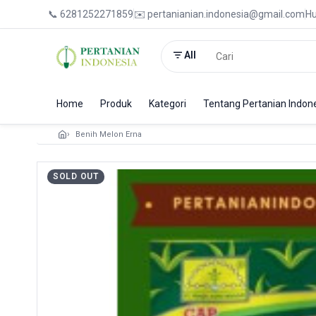
📞 6281252271859
✉️ pertanianian.indonesia@gmail.com
Hu
All
Home
Produk
Kategori
Tentang Pertanian Indon
Benih Melon Erna
SOLD OUT