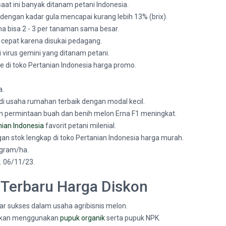
aat ini banyak ditanam petani Indonesia.
 dengan kadar gula mencapai kurang lebih 13% (brix).
 bisa 2 - 3 per tanaman sama besar.
 cepat karena disukai pedagang.
i virus gemini yang ditanam petani.
ne di toko Pertanian Indonesia harga promo.
a.
di usaha rumahan terbaik dengan modal kecil.
 permintaan buah dan benih melon Erna F1 meningkat.
nian Indonesia
favorit petani milenial.
ngan stok lengkap di toko Pertanian Indonesia harga murah.
 gram/ha.
. 06/11/23.
 Terbaru Harga Diskon
r sukses dalam usaha agribisnis melon.
rankan menggunakan
pupuk organik
serta pupuk NPK.