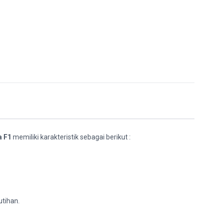
a F1
memiliki karakteristik sebagai berikut :
utihan.