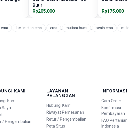
Butir
Rp205.000
Rp175.000
 erna
,
beli melon erna
,
erna
,
mutiara bumi
,
benih erna
,
melo
BUNGI KAMI
LAYANAN
INFORMASI
PELANGGAN
ngi Kami
Cara Order
Hubungi Kami
n Saya
Konfirmasi
Riwayat Pemesanan
Pembayaran
et
Retur / Pengembalian
FAQ Pertanian
r / Pengembalian
Peta Situs
Indonesia