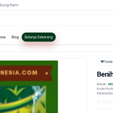
bungi Kami
esia
Blog
Belanja Sekarang
Tamba
Beni
Merek::
MU
Kode Prod
Ketersedia