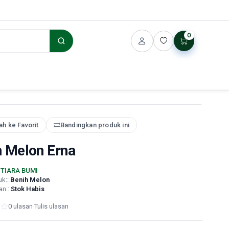
0
h ke Favorit
Bandingkan produk ini
h Melon Erna
TIARA BUMI
uk::
Benih Melon
an::
Stok Habis
0 ulasan
·
Tulis ulasan