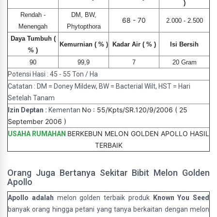
)
Rendah -
DM, BW,
68 - 70
2.000 - 2.500
Menengah
Phytopthora
Daya Tumbuh (
Kemurnian ( % )
Kadar Air ( % )
Isi Bersih
% )
90
99,9
7
20 Gram
Potensi Hasi : 45 - 55 Ton / Ha
Catatan : DM = Doney Mildew, BW = Bacterial Wilt, HST = Hari
Setelah Tanam
No : 55/Kpts/SR.120/9/2006 ( 25
Izin Deptan :
Kementan
September 2006 )
BERKEBUN MELON GOLDEN APOLLO HASIL
USAHA RUMAHAN
TERBAIK
Orang Juga Bertanya Sekitar Bibit Melon Golden
Apollo
Apollo adalah
melon golden terbaik produk
Known You Seed
banyak orang hingga petani yang tanya berkaitan dengan melon