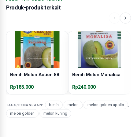
Produk-produk terkait
Benih Melon Action 88
Benih Melon Monalisa
B
Rp185.000
Rp240.000
R
benih
,
melon
,
melon golden apollo
,
TAGS/PENANDAAN:
melon golden
,
melon kuning