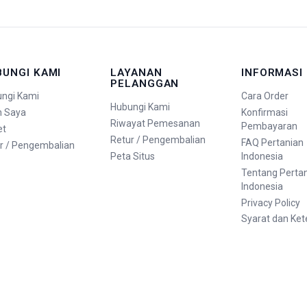
BUNGI KAMI
LAYANAN
INFORMASI
PELANGGAN
ngi Kami
Cara Order
Hubungi Kami
n Saya
Konfirmasi
Riwayat Pemesanan
Pembayaran
et
Retur / Pengembalian
FAQ Pertanian
r / Pengembalian
Peta Situs
Indonesia
Tentang Perta
Indonesia
Privacy Policy
Syarat dan Ke