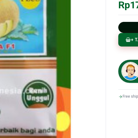
Rp1
+ 
Free shi