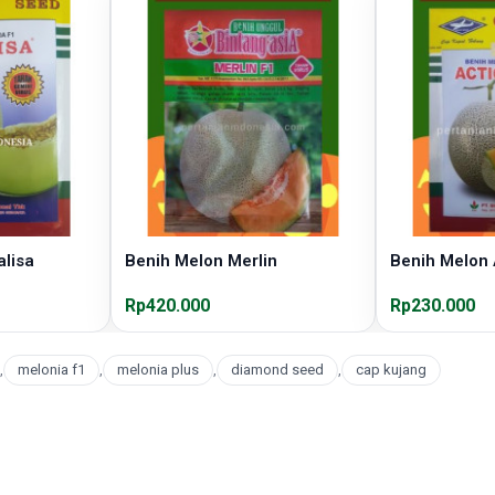
lisa
Benih Melon Merlin
Benih Melon 
Rp420.000
Rp230.000
,
melonia f1
,
melonia plus
,
diamond seed
,
cap kujang