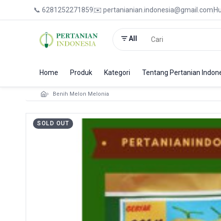
📞 6281252271859
✉️ pertanianian.indonesia@gmail.com
Hu
All
Home
Produk
Kategori
Tentang Pertanian Indon
Benih Melon Melonia
SOLD OUT