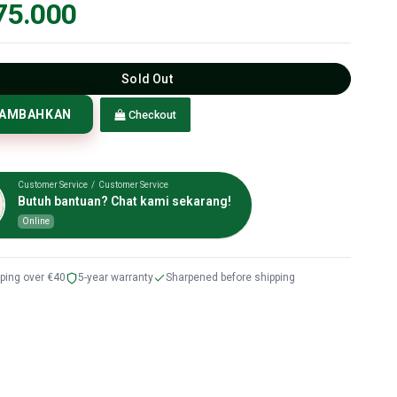
75.000
Sold Out
TAMBAHKAN
Checkout
Customer Service / Customer Service
Butuh bantuan? Chat kami sekarang!
Online
pping over €40
5-year warranty
Sharpened before shipping