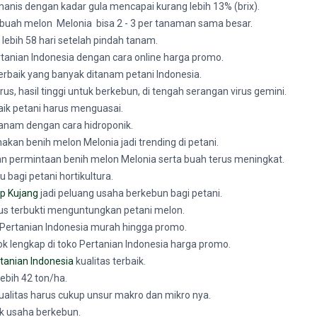
manis dengan kadar gula mencapai kurang lebih 13% (brix).
buah melon Melonia bisa 2 - 3 per tanaman sama besar.
ebih 58 hari setelah pindah tanam.
ertanian Indonesia dengan cara online harga promo.
 terbaik yang banyak ditanam petani Indonesia.
rus, hasil tinggi untuk berkebun, di tengah serangan virus gemini.
aik petani harus menguasai.
 tanam dengan cara hidroponik.
an benih melon Melonia jadi trending di petani.
n permintaan benih melon Melonia serta buah terus meningkat.
 bagi petani hortikultura.
p Kujang
jadi peluang usaha berkebun bagi petani.
us terbukti menguntungkan petani melon.
o Pertanian Indonesia murah hingga promo.
tok lengkap di toko Pertanian Indonesia harga promo.
tanian Indonesia
kualitas terbaik.
ebih 42 ton/ha.
ualitas harus cukup unsur makro dan mikro nya.
tuk usaha berkebun.