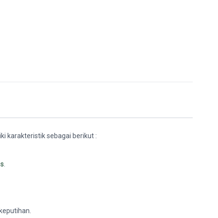
i karakteristik sebagai berikut :
us
.
keputihan.