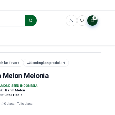
0
h ke Favorit
Bandingkan produk ini
h Melon Melonia
AMOND SEED INDONESIA
uk::
Benih Melon
an::
Stok Habis
0 ulasan
·
Tulis ulasan