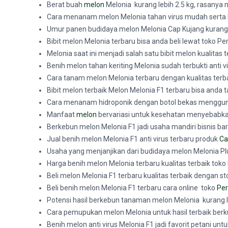
Berat buah
melon
Melonia kurang lebih 2.5 kg, rasanya 
Cara menanam melon Melonia tahan virus mudah serta 
Umur panen budidaya melon Melonia Cap Kujang kurang l
Bibit melon Melonia terbaru bisa anda beli lewat toko P
Melonia saat ini menjadi salah satu bibit melon kualitas
Benih melon tahan keriting Melonia sudah terbukti anti vi
Cara tanam melon Melonia terbaru dengan kualitas terb
Bibit melon terbaik Melon Melonia F1 terbaru bisa anda
Cara menanam hidroponik dengan botol bekas menggunak
Manfaat
melon
bervariasi untuk kesehatan menyebabka
Berkebun melon Melonia F1 jadi usaha mandiri bisnis baru
Jual benih melon Melonia F1 anti virus terbaru produk
Ca
Usaha yang menjanjikan dari budidaya melon Melonia Pl
Harga benih melon Melonia terbaru kualitas terbaik tok
Beli melon Melonia F1 terbaru kualitas terbaik dengan s
Beli benih melon Melonia F1 terbaru cara online toko
Per
Potensi hasil berkebun tanaman melon Melonia kurang l
Cara pemupukan melon Melonia untuk hasil terbaik berk
Benih melon anti virus Melonia F1 jadi favorit petani un