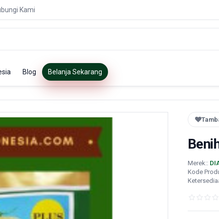
bungi Kami
esia
Blog
Belanja Sekarang
Tamba
Beni
Merek::
DI
Kode Prod
Ketersedia