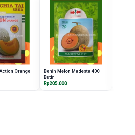
Action Orange
Benih Melon Madesta 400
Benih Me
Butir
Rp205.000
Rp175.0