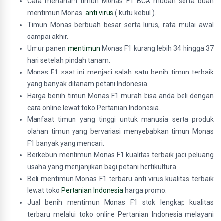
Cara menanam timun Monas F1 BCA mudah serta buah
mentimun Monas
anti virus
( kutu kebul ).
Timun Monas berbuah besar serta lurus, rata mulai awal
sampai akhir.
Umur panen
mentimun
Monas F1 kurang lebih 34 hingga 37
hari setelah pindah tanam.
Monas F1 saat ini menjadi salah satu benih timun terbaik
yang banyak ditanam petani Indonesia.
Harga benih timun Monas F1 murah bisa anda beli dengan
cara online lewat toko Pertanian Indonesia.
Manfaat timun yang tinggi untuk manusia serta produk
olahan timun yang bervariasi menyebabkan timun Monas
F1 banyak yang mencari.
Berkebun mentimun Monas F1 kualitas terbaik jadi peluang
usaha yang menjanjikan bagi petani hortikultura.
Beli mentimun Monas F1 terbaru anti virus kualitas terbaik
lewat toko
Pertanian Indonesia
harga promo.
Jual benih mentimun Monas F1 stok lengkap kualitas
terbaru melalui toko online Pertanian Indonesia melayani