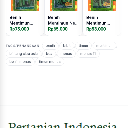
Benih
Benih
Benih
B
Mentimun
Mentimun New
Mentimun
M
Zatavy
Rp75.000
Metavy
Rp65.000
Ethana
Rp53.000
H
R
benih
,
bibit
,
timun
,
mentimun
,
TAGS/PENANDAAN:
bintang citra asia
,
bca
,
monas
,
monas f1
,
benih monas
,
timun monas