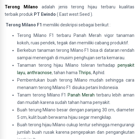
Terong Milano
adalah jenis terong hijau terbaru kualitas
terbaik
produk
PT Ewindo
( East west Seed ).
Terong Milano F1
memiliki deskripsi sebagai berikut :
Terong Milano F1 terbaru Panah Merah vigor tanaman
kokoh, ruas pendek, tegak dan memiliki cabang produktif.
Berkebun tanaman terong Milano F1 bisa di dataran rendah
sampai menengah di musim penghujan serta kemarau.
Tanaman terong hijau Milano toleran terhadap
penyakit
layu
,
anthracnose
, tahan hama
Thrips
, Aphid.
Pembentukan buah terong Milano mudah sehingga cara
menanam terong Milano F1 disuka petani Indonesia.
Tanam terong Milano F1
Panah Merah
terbaru lebih aman
dan mudah karena sudah tahan hama penyakit.
Buah terung Milano besar dengan panjang 30 cm, diameter
5 cm, kulit buah berwarna hijau segar mengkilap.
Buah terong hijau Milano cukup lentur sehingga mengurangi
jumlah buah rusak karena pengepakan dan pengangkutan